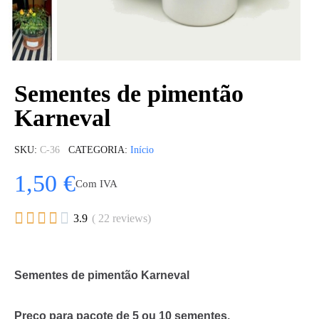
Sementes de pimentão
Karneval
SKU
C-36
CATEGORIA
Início
1,50 €
Com IVA





3.9
( 22 reviews)
Sementes de pimentão Karneval
Preço para pacote de 5 ou 10 sementes.