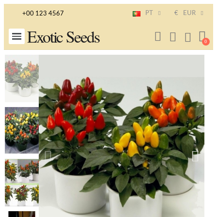
PT
€
EUR
+00 123 4567
Exotic Seeds