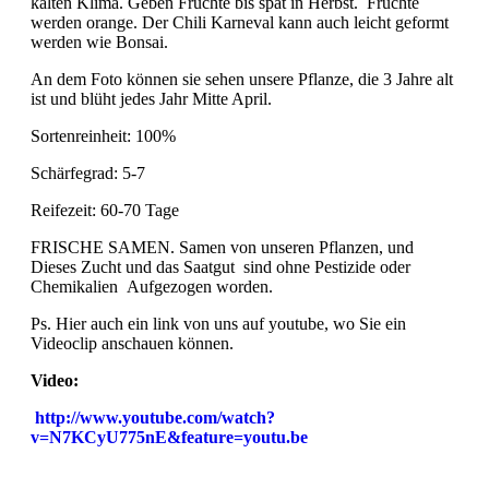
kalten Klima. Geben Früchte bis spät in Herbst. Früchte
werden orange. Der Chili Karneval kann auch leicht geformt
werden wie Bonsai.
An dem Foto können sie sehen unsere Pflanze, die 3 Jahre alt
ist und blüht jedes Jahr Mitte April.
Sortenreinheit: 100%
Schärfegrad: 5-7
Reifezeit: 60-70 Tage
FRISCHE SAMEN. Samen von unseren Pflanzen, und
Dieses Zucht und das Saatgut sind ohne Pestizide oder
Chemikalien Aufgezogen worden.
Ps. Hier auch ein link von uns auf youtube, wo Sie ein
Videoclip anschauen können.
Video:
http://www.youtube.com/watch?
v=N7KCyU775nE&feature=youtu.be