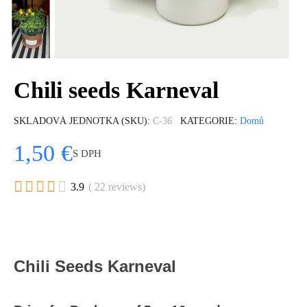
Chili seeds Karneval
SKLADOVÁ JEDNOTKA (SKU)
C-36
KATEGORIE
Domů
1,50 €
S DPH





3.9
( 22 reviews)
Chili Seeds Karneval