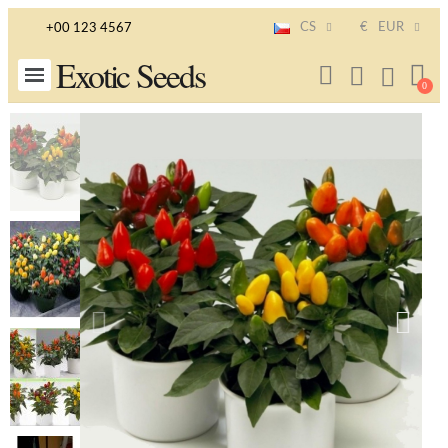
CS
€
EUR
+00 123 4567
Exotic Seeds