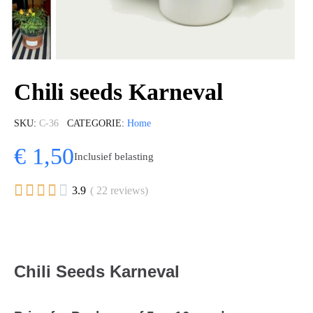
Chili seeds Karneval
SKU
C-36
CATEGORIE
Home
€ 1,50
Inclusief belasting





3.9
( 22 reviews)
Chili Seeds Karneval