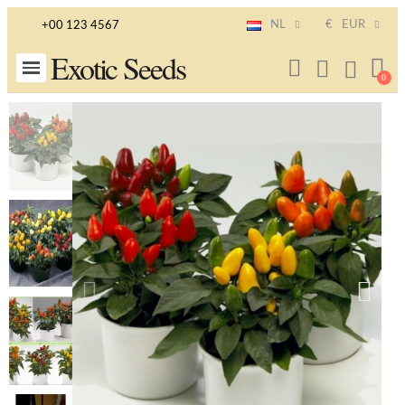
NL
€
EUR
+00 123 4567
Exotic Seeds