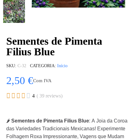
Sementes de Pimenta
Filius Blue
SKU
C-32
CATEGORIA
Início
2,50 €
Com IVA





4
( 39 reviews)
🌶️
Sementes de Pimenta Filius Blue
: A Joia da Coroa
das Variedades Tradicionais Mexicanas! Experimente
Folhagem Roxa Impressionante, Vagens que Mudam