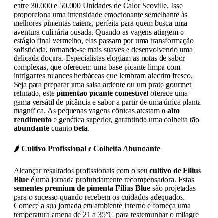
entre 30.000 e 50.000 Unidades de Calor Scoville. Isso
proporciona uma intensidade emocionante semelhante às
melhores pimentas caiena, perfeita para quem busca uma
aventura culinária ousada. Quando as vagens atingem o
estágio final vermelho, elas passam por uma transformação
sofisticada, tornando-se mais suaves e desenvolvendo uma
delicada doçura. Especialistas elogiam as notas de sabor
complexas, que oferecem uma base picante limpa com
intrigantes nuances herbáceas que lembram alecrim fresco.
Seja para preparar uma salsa ardente ou um prato gourmet
refinado, este
pimentão picante comestível
oferece uma
gama versátil de picância e sabor a partir de uma única planta
magnífica. As pequenas vagens cônicas atestam o
alto
rendimento
e genética superior, garantindo uma colheita tão
abundante
quanto
bela
.
🌶️ Cultivo Profissional e Colheita Abundante
Alcançar resultados profissionais com o seu
cultivo de Filius
Blue
é uma jornada profundamente recompensadora. Estas
sementes premium de pimenta Filius Blue
são projetadas
para o sucesso quando recebem os cuidados adequados.
Comece a sua jornada em ambiente interno e forneça uma
temperatura amena de 21 a 35°C para testemunhar o milagre