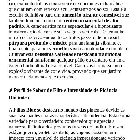
cm
, exibindo folhas
roxo-escuro
exuberantes e dramáticas
que cintilam com reflexos azul-acinzentados ao sol. Esta é a
escolha definitiva para um
pimentão picante comestível
que
também funciona como um
centro ornamental de alto
padrão
. A característica mais espetacular é a hipnotizante
transformação de cor de suas vagens verticais. Testemunhe
um arco-íris vivo enquanto os frutos passam de um
azul-
púrpura profundo e místico
para um laranja vibrante e,
finalmente, para um
vermelho vivo
na maturidade completa.
Cultivar esta
belíssima variedade mexicana tradicional
ornamental
transforma qualquer pátio ou canteiro em uma
galeria horticultural de alto nível. Cada vaso torna-se uma
explosão vibrante de cor e vida, provando que seu jardim
merece nada menos que excelência.
🌶️ Perfil de Sabor de Elite e Intensidade de Picância
Dinâmica
A
Filius Blue
se destaca no mundo das pimentas devido às
suas fascinantes e raras características de ardência. Esta é uma
variedade para o verdadeiro conhecedor que aprecia a
natureza dinâmica dos produtos frescos do jardim. Em seu
estágio jovem, violeta-azulado, as vagens possuem um
impacto com um nível de picância impressionante variando