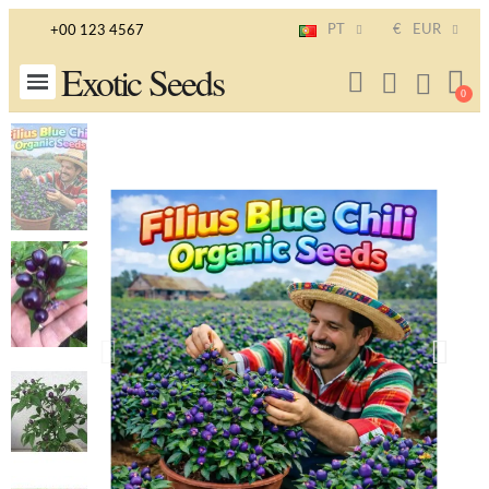
PT
€
EUR
+00 123 4567
Exotic Seeds