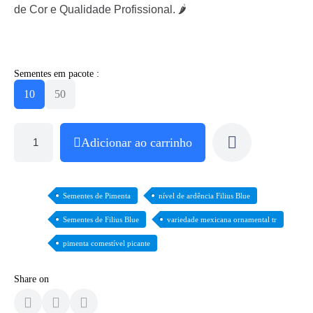
de Cor e Qualidade Profissional. 🌶️
Sementes em pacote :
10
50
Adicionar ao carrinho
Sementes de Pimenta
nível de ardência Filius Blue
Sementes de Filius Blue
variedade mexicana ornamental tr
pimenta comestível picante
Share on