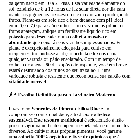
da germinação em 10 a 21 dias. Esta variedade é amante do
sol, exigindo de 8 a 12 horas de luz solar direta por dia para
manter os pigmentos roxo-escuros e maximizar a produção de
frutos. Plante-as em solo rico e bem drenado com pH ideal
entre 6,0 e 7,0 para saúde ótima. Uma vez que os primeiros
frutos apareçam, aplique um fertilizante líquido rico em
potássio para desencadear uma
colheita massiva e
abundante
que deixará seus vizinhos impressionados. Esta
planta é excepcionalmente adequada para cultivo em
recipientes, tornando-se a adição perfeita e luxuosa para
qualquer varanda ou pátio ensolarado. Com um tempo de
colheita de apenas 80 dias após o transplante, você em breve
estará desfrutando dos frutos do seu trabalho. É uma
variedade robusta e resistente que recompensa sua paixão com
vitalidade incrível
.
🌶️ A Escolha Definitiva para o Jardineiro Moderno
Investir em
Sementes de Pimenta Filius Blue
é um
compromisso com a qualidade, a tradição e a
beleza
sustentável
. Este
tesouro tradicional
é selecionado à mão
por seu vigor natural e desempenho espetacular em ambientes
diversos. Ao cultivar suas próprias pimentas, você garante
uma
colheita 100% orgânica e livre de químicos
que é