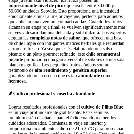
etapa juvenil azul violáceo, los frutos poseen un
impresionante nivel de picor
que oscila entre 30.000 y
50.000 unidades Scoville. Esto proporciona una intensidad
emocionante similar al mejor cayenne, perfecta para aquellos
que anhelan una aventura culinaria audaz. Cuando los frutos
alcanzan su etapa roja final, se vuelven significativamente más
suaves y desarrollan una delicada y sutil dulzura. Los expertos
elogian las
complejas notas de sabor
, que ofrecen una base
de chile limpia con intrigantes matices herbales que recuerdan
al romero fresco. Ya sea que estés elaborando una salsa
picante o un plato gourmet refinado, este
chile ornamental
picante
proporciona una gama versátil de sabores de una sola
planta magnífica. Los pequeños frutos cónicos son un
testimonio de
alto rendimiento
y
genética superior
,
garantizando una cosecha que es tan
abundante
como
hermosa
.
🌶️ Cultivo profesional y cosecha abundante
Lograr resultados profesionales con el
cultivo de Filius Blue
es un viaje profundamente gratificante. Estas semillas
premium están diseñadas para el éxito cuando reciben los
cuidados adecuados. Comienza tu viaje en interior y
proporciona un ambiente cálido de 21 a 35°C para presenciar
el milagro de la germinación entre 10 y 21 días. Esta variedad