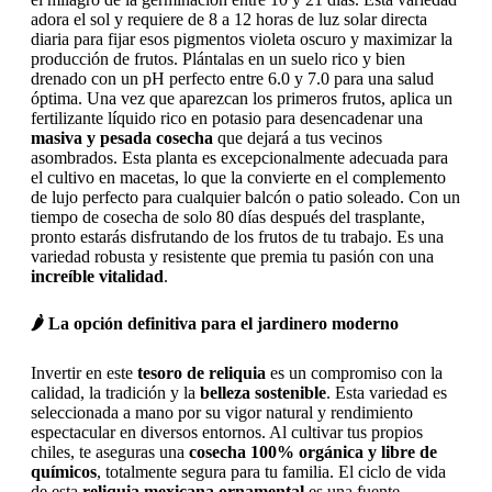
adora el sol y requiere de 8 a 12 horas de luz solar directa
diaria para fijar esos pigmentos violeta oscuro y maximizar la
producción de frutos. Plántalas en un suelo rico y bien
drenado con un pH perfecto entre 6.0 y 7.0 para una salud
óptima. Una vez que aparezcan los primeros frutos, aplica un
fertilizante líquido rico en potasio para desencadenar una
masiva y pesada cosecha
que dejará a tus vecinos
asombrados. Esta planta es excepcionalmente adecuada para
el cultivo en macetas, lo que la convierte en el complemento
de lujo perfecto para cualquier balcón o patio soleado. Con un
tiempo de cosecha de solo 80 días después del trasplante,
pronto estarás disfrutando de los frutos de tu trabajo. Es una
variedad robusta y resistente que premia tu pasión con una
increíble vitalidad
.
🌶️ La opción definitiva para el jardinero moderno
Invertir en este
tesoro de reliquia
es un compromiso con la
calidad, la tradición y la
belleza sostenible
. Esta variedad es
seleccionada a mano por su vigor natural y rendimiento
espectacular en diversos entornos. Al cultivar tus propios
chiles, te aseguras una
cosecha 100% orgánica y libre de
químicos
, totalmente segura para tu familia. El ciclo de vida
de esta
reliquia mexicana ornamental
es una fuente