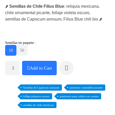
🌶️
Semillas de Chile Filius Blue
: reliquia mexicana,
chile ornamental picante, follaje violeta oscuro,
semillas de Capsicum annuum, Filius Blue chili bio 🌶️
Semillas en paquete :
10
50
Add to Cart
Semillas de Capsicum annuum
pimiento comestible picante
follaje púrpura oscuro
pimientos para cultivo en conten
semillas de chile heirloom