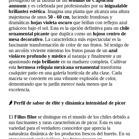
prestigioso de la familia de las
semillas de Capsicum
annuum
y es celebrada por profesionales por su
inigualable
brillantez estética
. Imagina una planta que alcanza una altura
majestuosa de unos
50 - 60 cm
, luciendo frondosas y
dramáticas
hojas violeta oscuro
que brillan con reflejos azul
grisáceos bajo el sol. Esta es la opción definitiva para un
chile
ornamental picante
que duplica como un
lujoso centro de
mesa decorativo
. La característica más espectacular es la
fascinante transformación de color de sus frutos. Sé testigo de
un arcoíris viviente mientras los frutos pasan de un
azul
violáceo profundo y místico
al naranja y finalmente a un
apasionado
rojo brillante
en su madurez completa. Cultivar
esta
hermosa reliquia mexicana ornamental
transforma
cualquier patio en una galería hortícola de alta clase. Cada
maceta se convierte en una vibrante explosión de color,
demostrando que tu jardín merece nada menos que la
excelencia.
🌶️ Perfil de sabor de élite y dinámica intensidad de picor
El
Filius Blue
se distingue en el mundo de los chiles debido a
sus fascinantes y raras características de picor. Esta es una
variedad para el verdadero conocedor que aprecia la
naturaleza dinámica de los productos frescos del huerto. En su