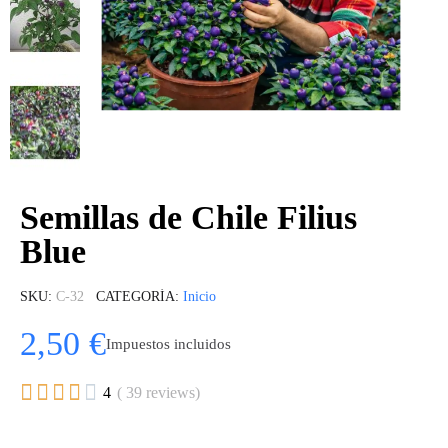
Semillas de Chile Filius
Blue
SKU
C-32
CATEGORÍA
Inicio
2,50 €
Impuestos incluidos





4
( 39 reviews)