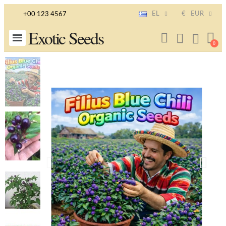
EL
€
EUR
+00 123 4567
Exotic Seeds