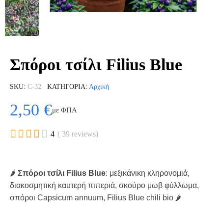
Σπόροι τσίλι Filius Blue
SKU
C-32
ΚΑΤΗΓΟΡΊΑ
Αρχική
2,50 €
με ΦΠΑ





4
( 39 reviews)
🌶️
Σπόροι τσίλι Filius Blue
: μεξικάνικη κληρονομιά,
διακοσμητική καυτερή πιπεριά, σκούρο μωβ φύλλωμα,
σπόροι Capsicum annuum, Filius Blue chili bio 🌶️