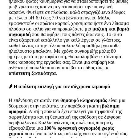
ηλιακού φωτός καθημερινά για να σταθεροποιήσει τις βαθιές
μωβ χρωστικές και να μεγιστοποιήσει την παραγωγή
καρπών. Φυτέψτε σε πλούσιο, καλά στραγγιζόμενο έδαφος
με τέλειο pH 6.0 έως 7.0 για βέλτιστη υγεία. Μόλις
εμφανιστούν οι πρώτοι καρποί, χρησιμοποιήστε ένα λίπασμα
πλούσιο σε κάλιο για να προκαλέσετε μια
μαζική και βαριά
συγκομιδή
που θα αφήσει τους πάντες άφωνους. Το φυτό
είναι εξαιρετικά κατάλληλο για καλλιέργεια σε γλάστρες,
καθιστώντας το την τέλεια πολυτελή προσθήκη για κάθε
ηλιόλουστο μπαλκόνι. Με χρόνο συγκομιδής μόλις 80
ημέρες μετά τη μεταφύτευση, θα απολαμβάνετε σύντομα
τους καρπούς της εργασίας σας. Είναι μια στιβαρή και
ανθεκτική ποικιλία που ανταμείβει το πάθος σας με
απίστευτη ζωτικότητα
.
🌶️ Η απόλυτη επιλογή για τον σύγχρονο κηπουρό
Η επένδυση σε αυτόν τον
θησαυρό κληρονομιάς
είναι μια
δέσμευση στην ποιότητα, την παράδοση και τη
βιώσιμη
ομορφιά
. Αυτή η ποικιλία έχει επιλεγεί για τη φυσική της
σφριγηλότητα και τη θεαματική της απόδοση σε διάφορα
περιβάλλοντα. Καλλιεργώντας τις δικές σας πιπεριές,
εξασφαλίζετε μια
100% οργανική συγκομιδή χωρίς
χημικά
που είναι απολύτως ασφαλής για την οικογένειά σας.