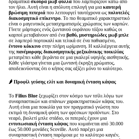
δραματικά
σκούρα μωβ φύλλα
που λαμπυρίζουν κάτω από
τον ήλιο. Αυτή είναι η απόλυτη επιλογή για μια
καυτερή
βρώσιμη πιπεριά
που λειτουργεί ταυτόχρονα ως
πολυτελές
διακοσμητικό επίκεντρο
. Το πιο θεαματικό χαρακτηριστικό
είναι ο μαγευτικός μετασχηματισμός χρώματος των καρπών.
Γίνετε μάρτυρες ενός ζωντανού ουράνιου τόξου καθώς οι
καρποί μεταβαίνουν από ένα
βαθύ, μυστηριώδες μωβ μπλε
σε λαμπερό πορτοκαλί και τελικά σε ένα παθιασμένο,
έντονο κόκκινο
στην πλήρη ωρίμανση. Η καλλιέργεια αυτής
της
πανέμορφης διακοσμητικής μεξικάνικης ποικιλίας
μετατρέπει κάθε βεράντα σε μια γκαλερί υψηλής αισθητικής.
Κάθε γλάστρα γίνεται μια ζωντανή έκρηξη χρώματος,
αποδεικνύοντας ότι ο κήπος σας αξίζει μόνο το καλύτερο.
🌶️ Προφίλ γεύσης ελίτ και δυναμική ένταση κάψας
Το
Filius Blue
ξεχωρίζει στον κόσμο των τσίλι λόγω των
συναρπαστικών και σπάνιων χαρακτηριστικών κάψας του.
Αυτή είναι μια ποικιλία για τον πραγματικό γνώστη που
εκτιμά τη δυναμική φύση των φρέσκων προϊόντων. Στο
νεαρό, βιολετί μπλε στάδιο, οι πιπεριές έχουν μια
εντυπωσιακή ένταση κάψας
που κυμαίνεται από 30.000
έως 50.000 μονάδες Scoville. Αυτό παρέχει μια
συναρπαστική ένταση παρόμοια με το καλύτερο καγιέν,