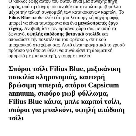
Ο κύκλος ζωής αυτού του φυτού είναι μια συνεχής πηγή
χαράς, από τη στιγμή που αναδύεται το πρώτο μωβ φύλλο
μέχρι την τελική συγκομιδή των κατακόκκινων καρπών. Το
Filius Blue
αποδεικνύει ότι μια λειτουργική πηγή τροφής
μπορεί να είναι ταυτόχρονα και ένα
μεγαλοπρεπές έργο
τέχνης
. Αναβαθμίστε τον πράσινο χώρο σας με αυτό το
ζωντανό,
υψηλής απόδοσης βοτανικό στολίδι
και
απολαύστε την πολυτέλεια του φρέσκου, σπιτικού
μπαχαρικού στα χέρια σας. Αυτό είναι πραγματικά το χρυσό
πρότυπο για όποιον θέλει να συνδυάσει τη δραματική
ομορφιά με μια καυτερή, γκουρμέ πινελιά.
Σπόροι τσίλι Filius Blue, μεξικάνικη
ποικιλία κληρονομιάς, καυτερή
βρώσιμη πιπεριά, σπόροι Capsicum
annuum, σκούρο μωβ φύλλωμα,
Filius Blue κάψα, μπλε καρποί τσίλι,
σπόροι για μπαλκόνι, υψηλή απόδοση
τσίλι