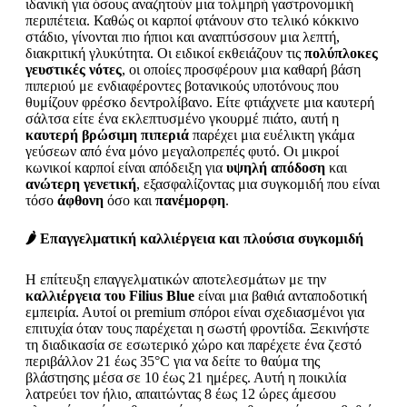
ιδανική για όσους αναζητούν μια τολμηρή γαστρονομική
περιπέτεια. Καθώς οι καρποί φτάνουν στο τελικό κόκκινο
στάδιο, γίνονται πιο ήπιοι και αναπτύσσουν μια λεπτή,
διακριτική γλυκύτητα. Οι ειδικοί εκθειάζουν τις
πολύπλοκες
γευστικές νότες
, οι οποίες προσφέρουν μια καθαρή βάση
πιπεριού με ενδιαφέροντες βοτανικούς υποτόνους που
θυμίζουν φρέσκο δεντρολίβανο. Είτε φτιάχνετε μια καυτερή
σάλτσα είτε ένα εκλεπτυσμένο γκουρμέ πιάτο, αυτή η
καυτερή βρώσιμη πιπεριά
παρέχει μια ευέλικτη γκάμα
γεύσεων από ένα μόνο μεγαλοπρεπές φυτό. Οι μικροί
κωνικοί καρποί είναι απόδειξη για
υψηλή απόδοση
και
ανώτερη γενετική
, εξασφαλίζοντας μια συγκομιδή που είναι
τόσο
άφθονη
όσο και
πανέμορφη
.
🌶️ Επαγγελματική καλλιέργεια και πλούσια συγκομιδή
Η επίτευξη επαγγελματικών αποτελεσμάτων με την
καλλιέργεια του Filius Blue
είναι μια βαθιά ανταποδοτική
εμπειρία. Αυτοί οι premium σπόροι είναι σχεδιασμένοι για
επιτυχία όταν τους παρέχεται η σωστή φροντίδα. Ξεκινήστε
τη διαδικασία σε εσωτερικό χώρο και παρέχετε ένα ζεστό
περιβάλλον 21 έως 35°C για να δείτε το θαύμα της
βλάστησης μέσα σε 10 έως 21 ημέρες. Αυτή η ποικιλία
λατρεύει τον ήλιο, απαιτώντας 8 έως 12 ώρες άμεσου