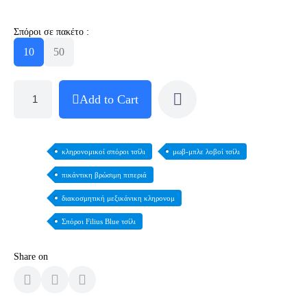
Σπόροι σε πακέτο :
10
50
Add to Cart
κληρονομικοί σπόροι τσίλι
μωβ-μπλε λοβοί τσίλι
πικάντικη βρώσιμη πιπεριά
διακοσμητική μεξικάνικη κληρονομ
Σπόροι Filius Blue τσίλι
Share on