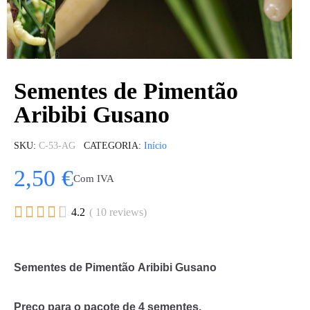
Sementes de Pimentão
Aribibi Gusano
SKU
C-53-AG
CATEGORIA
Início
2,50 €
Com IVA





4.2
( 10 reviews)
Sementes de Pimentão Aribibi Gusano
Preço para o pacote de 4 sementes.