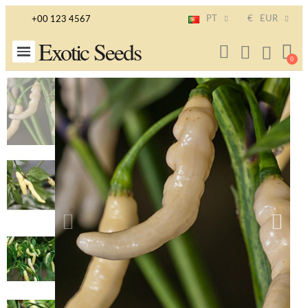
PT
€
EUR
+00 123 4567
Exotic Seeds