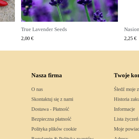
Nasiona ziela angielskiego (Pimenta dioica)
SZYBKI PODGLĄD
2,25 €
2,50 €
Nasza firma
Twoje ko
O nas
Śledź moje 
Skontaktuj się z nami
Historia za
Dostawa - Płatność
Informacje
Bezpieczna płatność
Lista życzeń
Polityka plików cookie
Moje powia
Regulamin & Polityka zwrotów
Adresy