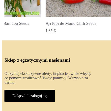
li Seeds
True Lavender Seeds
 PODGLĄD
SZYBKI PODGLĄD
2,00 €
Sklep z egzotycznymi nasionami
Otrzymuj ekskluzywne oferty, inspiracje i wiele więcej,
co pomoże zrealizować Twoje pomysły. Wszystko za
darmo.
Dołącz lub zaloguj się