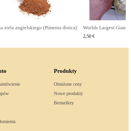
Worlds Largest Giant Corn Seeds Cuzco - Cusco
SZYBKI PODGLĄD
SZYBKI 
2,40 €
nto
Produkty
zamówienie
Obniżone ceny
kupów
Nowe produkty
Bestsellery
domienia