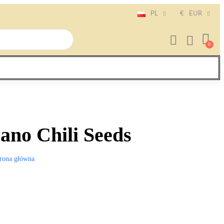
PL
€
EUR
ano Chili Seeds
rona główna