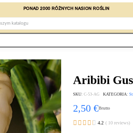
PONAD 2000 RÓŻNYCH NASION ROŚLIN
Aribibi Gus
SKU
C-53-AG
KATEGORIA
St
2,50 €
Brutto





4.2
( 10 reviews)