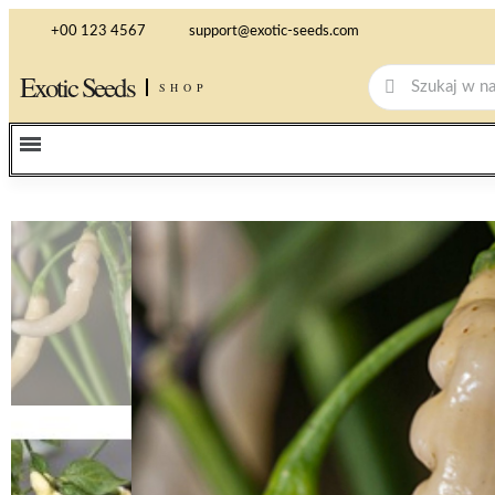
+00 123 4567
support@exotic-seeds.com
Exotic Seeds
SHOP