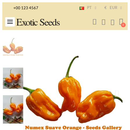
PT
€
EUR
+00 123 4567
Exotic Seeds