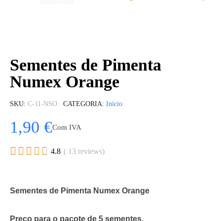
Sementes de Pimenta
Numex Orange
SKU
C-11-NSO
CATEGORIA
Início
1,90 €
Com IVA





4.8
( 13 reviews)
Sementes de Pimenta Numex Orange
Preço para o pacote de 5 sementes.