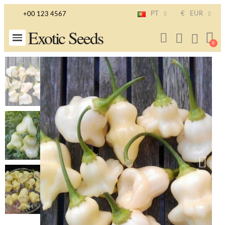
PT
€
EUR
+00 123 4567
Exotic Seeds