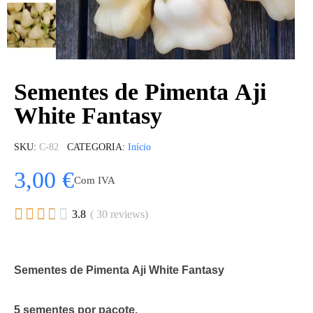
Sementes de Pimenta Aji
White Fantasy
SKU
C-82
CATEGORIA
Início
3,00 €
Com IVA





3.8
( 30 reviews)
Sementes de Pimenta Aji White Fantasy
5 sementes por pacote.