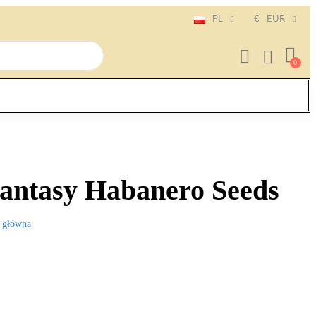
PL
€
EUR
Fantasy Habanero Seeds
 główna