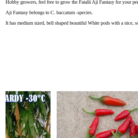
Hobby growers, feel free to grow the Fatalii Aji Fantasy for your pe
Aji Fantasy belongs to C. baccatum -species.
It has medium sized, bell shaped beautiful White pods with a nice, so