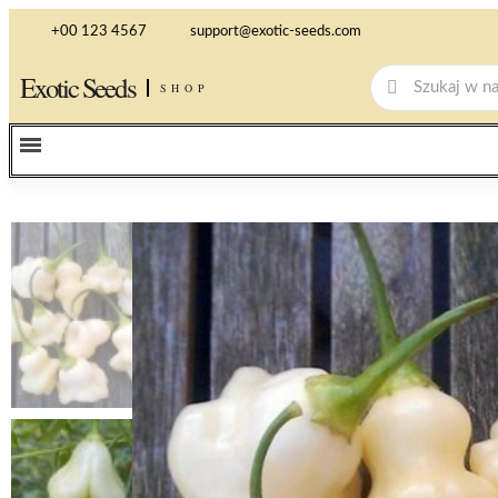
+00 123 4567
support@exotic-seeds.com
Exotic Seeds
SHOP