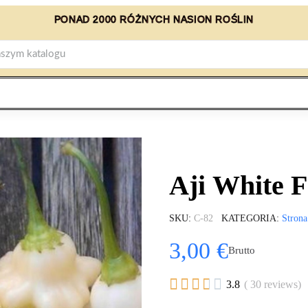
PONAD 2000 RÓŻNYCH NASION ROŚLIN
Aji White 
SKU
C-82
KATEGORIA
Strona
3,00 €
Brutto





3.8
( 30 reviews)