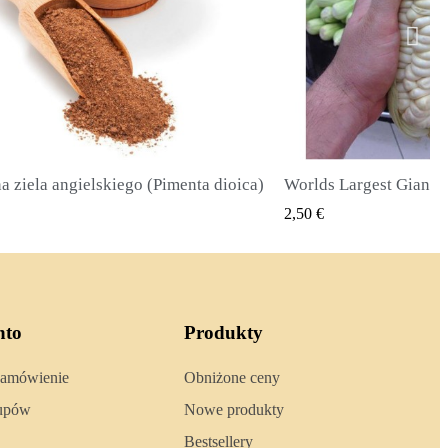
Worlds Largest Giant Corn Seeds Cuzco - Cusco
SZYBKI PODGLĄD
SZYBKI 
2,40 €
nto
Produkty
zamówienie
Obniżone ceny
kupów
Nowe produkty
Bestsellery