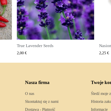
Nasiona ziela angielskiego (Pimenta dioica)
SZYBKI PODGLĄD
2,25 €
2,50 €
Nasza firma
Twoje ko
O nas
Śledź moje 
Skontaktuj się z nami
Historia za
Dostawa - Płatność
Informacje