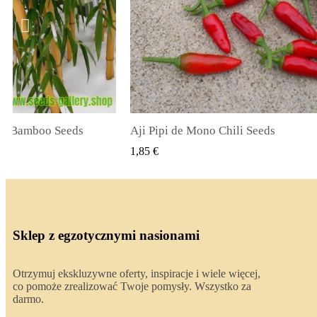
li Seeds
True Lavender Seeds
 PODGLĄD
SZYBKI PODGLĄD
2,00 €
Sklep z egzotycznymi nasionami
Otrzymuj ekskluzywne oferty, inspiracje i wiele więcej,
co pomoże zrealizować Twoje pomysły. Wszystko za
darmo.