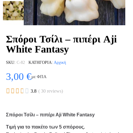
Σπόροι Τσίλι – πιπέρι Aji
White Fantasy
SKU
C-82
ΚΑΤΗΓΟΡΊΑ
Αρχική
3,00 €
με ΦΠΑ





3.8
( 30 reviews)
Σπόροι Τσίλι – πιπέρι Aji White Fantasy
Τιμή για το πακέτο των 5 σπόρους.