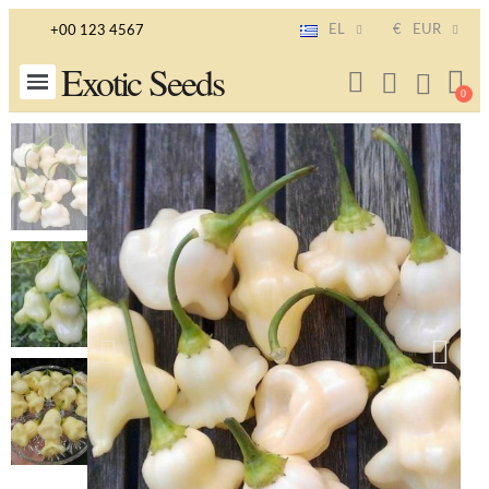
EL
€
EUR
+00 123 4567
Exotic Seeds