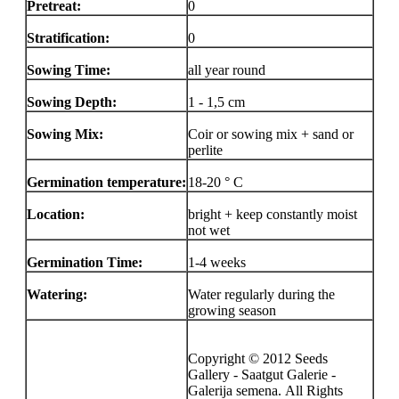
Pretreat:
0
Stratification:
0
Sowing Time:
all year round
Sowing Depth:
1 - 1,5 cm
Sowing Mix:
Coir or sowing mix + sand or
perlite
Germination temperature:
18-20 ° C
Location:
bright + keep constantly moist
not wet
Germination Time:
1-4 weeks
Watering:
Water regularly during the
growing season
Copyright © 2012 Seeds
Gallery - Saatgut Galerie -
Galerija semena. All Rights