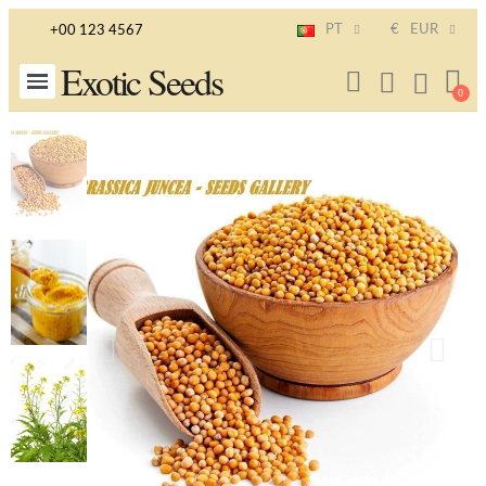
PT
€
EUR
+00 123 4567
Exotic Seeds