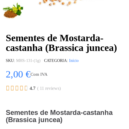
Sementes de Mostarda-
castanha (Brassica juncea)
SKU
MHS-131-(1g)
CATEGORIA
Início
2,00 €
Com IVA





4.7
( 11 reviews)
Sementes de Mostarda-castanha
(Brassica juncea)