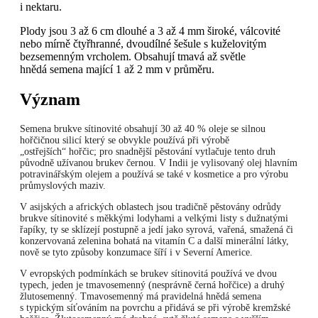
i nektaru.
Plody jsou 3 až 6 cm dlouhé a 3 až 4 mm široké, válcovité
nebo mírně čtyřhranné, dvoudílné šešule s kuželovitým
bezsemenným vrcholem. Obsahují tmavá až světle
hnědá semena mající 1 až 2 mm v průměru.
Význam
Semena brukve sítinovité obsahují 30 až 40 % oleje se silnou
hořčičnou silicí který se obvykle používá při výrobě
„ostřejších“ hořčic; pro snadnější pěstování vytlačuje tento druh
původně užívanou brukev černou. V Indii je vylisovaný olej hlavním
potravinářským olejem a používá se také v kosmetice a pro výrobu
průmyslových maziv.
V asijských a afrických oblastech jsou tradičně pěstovány odrůdy
brukve sítinovité s měkkými lodyhami a velkými listy s dužnatými
řapíky, ty se sklízejí postupně a jedí jako syrová, vařená, smažená či
konzervovaná zelenina bohatá na vitamín C a další minerální látky,
nově se tyto způsoby konzumace šíří i v Severní Americe.
V evropských podmínkách se brukev sítinovitá používá ve dvou
typech, jeden je tmavosemenný (nesprávně černá hořčice) a druhý
žlutosemenný. Tmavosemenný má pravidelná hnědá semena
s typickým síťováním na povrchu a přidává se při výrobě kremžské