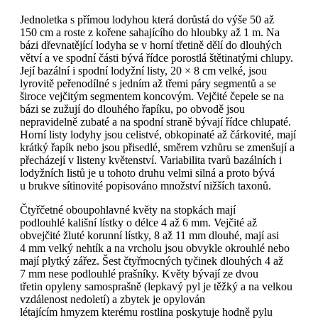
Jednoletka s přímou lodyhou která dorůstá do výše 50 až
150 cm a roste z kořene sahajícího do hloubky až 1 m. Na
bázi dřevnatějící lodyha se v horní třetině dělí do dlouhých
větví a ve spodní části bývá řídce porostlá štětinatými chlupy.
Její bazální i spodní lodyžní listy, 20 × 8 cm velké, jsou
lyrovitě peřenodílné s jedním až třemi páry segmentů a se
široce vejčitým segmentem koncovým. Vejčité čepele se na
bázi se zužují do dlouhého řapíku, po obvodě jsou
nepravidelně zubaté a na spodní straně bývají řídce chlupaté.
Horní listy lodyhy jsou celistvé, obkopinaté až čárkovité, mají
krátký řapík nebo jsou přisedlé, směrem vzhůru se zmenšují a
přecházejí v listeny květenství. Variabilita tvarů bazálních i
lodyžních listů je u tohoto druhu velmi silná a proto bývá
u brukve sítinovité popisováno množství nižších taxonů.
Čtyřčetné oboupohlavné květy na stopkách mají
podlouhlé kališní lístky o délce 4 až 6 mm. Vejčité až
obvejčité žluté korunní lístky, 8 až 11 mm dlouhé, mají asi
4 mm velký nehtík a na vrcholu jsou obvykle okrouhlé nebo
mají plytký zářez. Šest čtyřmocných tyčinek dlouhých 4 až
7 mm nese podlouhlé prašníky. Květy bývají ze dvou
třetin opyleny samosprašně (lepkavý pyl je těžký a na velkou
vzdálenost nedoletí) a zbytek je opylován
létajícím hmyzem kterému rostlina poskytuje hodně pylu