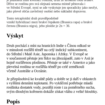
je jednoletá žlutě kvetoucí rostlina, druh ze širokého rodu brukev.
Dříve se rostlina pro svá olejnatá semena místně pěstovala i
ve Střední Evropě, nyní se zde vyskytuje jen sporadicky jako neofyt,
jako plevel občas zavlečený osobní nebo nákladní dopravou.
Tento tetraploidní druh pravděpodobně
vznikl hybridizací mezi brukví řepákem (Brassica rapa) a brukví
černou (Brassica nigra), jeho ploidie je 2n = 36.
Výskyt
Druh pochází z míst na hranicích Indie s Čínou odkud se
v minulosti rozšířil téměř na celý indický subkontinent,
do Střední i Malé Asie, Japonska i Afriky. V Evropě se
v současnosti pěstuje jen řídce na jihozápadě, zato v Asii je
hojně rozšířenou plodinou. Pěstuje se také v Americe a jako
plevelná rostlina se rozšířila téměř po celé zeměkouli
včetně Austrálie a Oceánie.
Je přizpůsobivá ke kvalitě půdy a dobře se ji daří v oblastech
s vyššími denními teplotami. Po vyklíčení potřebuje mladá
rostlinka dostatek vody, později roste i za poměrného sucha,
svým dlouhým kořenem dokáže získat vláhu z velké hloubky.
Popis