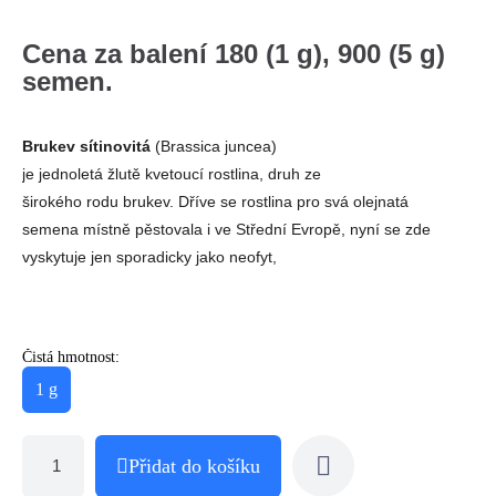
Cena za balení 180 (1 g), 900 (5 g)
semen.
Brukev sítinovitá
(Brassica juncea)
je jednoletá žlutě kvetoucí rostlina, druh ze
širokého rodu brukev. Dříve se rostlina pro svá olejnatá
semena místně pěstovala i ve Střední Evropě, nyní se zde
vyskytuje jen sporadicky jako neofyt,
Čistá hmotnost:
1 g
Přidat do košíku