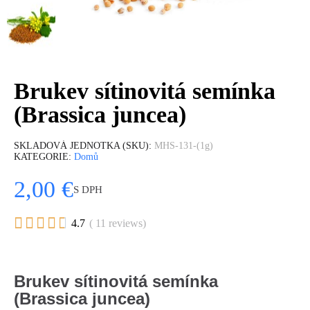
Brukev sítinovitá semínka
(Brassica juncea)
SKLADOVÁ JEDNOTKA (SKU)
MHS-131-(1g)
KATEGORIE
Domů
2,00 €
S DPH





4.7
( 11 reviews)
Brukev sítinovitá semínka
(Brassica juncea)