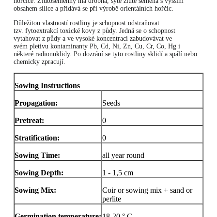
hořčice. Žlutosemenný má drobná, sytě žluté semena s vyšším
obsahem silice a přidává se při výrobě orientálních hořčic.
Důležitou vlastností rostliny je schopnost odstraňovat
tzv. fytoextrakcí toxické kovy z půdy. Jedná se o schopnost
vytahovat z půdy a ve vysoké koncentraci zabudovávat ve
svém pletivu kontaminanty Pb, Cd, Ni, Zn, Cu, Cr, Co, Hg i
některé radionuklidy. Po dozrání se tyto rostliny sklidí a spálí nebo
chemicky zpracují.
Sowing Instructions
Propagation:
Seeds
Pretreat:
0
Stratification:
0
Sowing Time:
all year round
Sowing Depth:
1 - 1,5 cm
Sowing Mix:
Coir or sowing mix + sand or
perlite
Germination temperature:
18-20 ° C