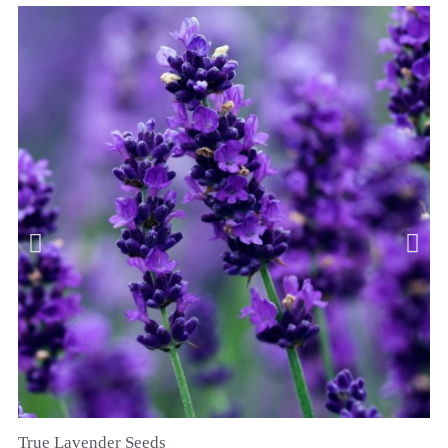
True Lavender Seeds
RYCHLÝ NÁHLED