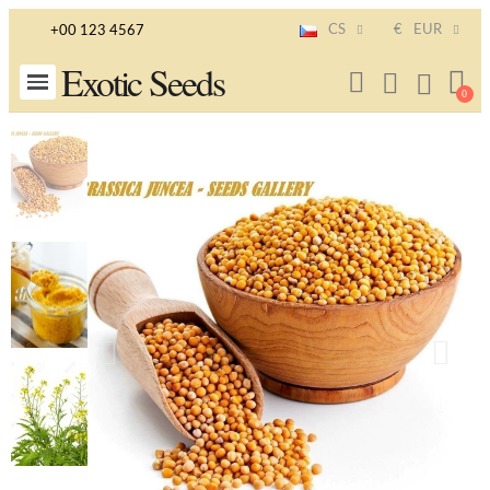
CS
€
EUR
+00 123 4567
Exotic Seeds