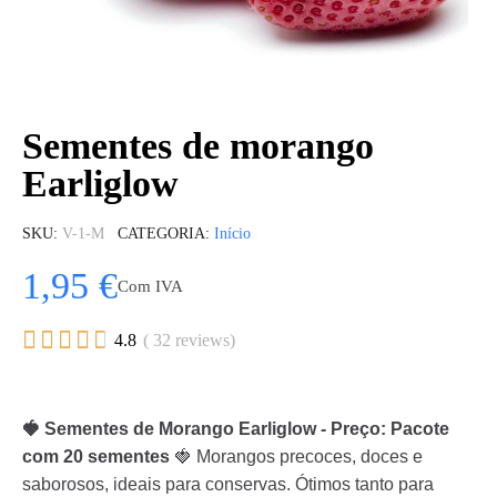
Sementes de morango
Earliglow
SKU
V-1-M
CATEGORIA
Início
1,95 €
Com IVA





4.8
( 32 reviews)
🍓 Sementes de Morango Earliglow - Preço: Pacote
com 20 sementes
🍓 Morangos precoces, doces e
saborosos, ideais para conservas. Ótimos tanto para