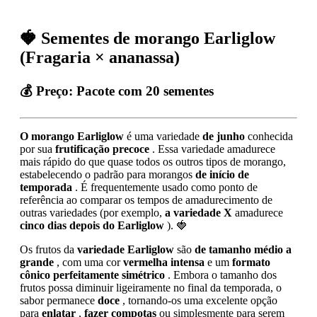
🍓 Sementes de morango Earliglow
(Fragaria × ananassa)
💰
Preço:
Pacote com 20 sementes
O morango Earliglow
é uma variedade
de junho
conhecida
por sua
frutificação precoce
. Essa variedade amadurece
mais rápido do que quase todos os outros tipos de morango,
estabelecendo o padrão para morangos
de início de
temporada
. É frequentemente usado como ponto de
referência ao comparar os tempos de amadurecimento de
outras variedades (por exemplo,
a variedade X
amadurece
cinco dias depois do Earliglow
). 🍓
Os frutos da
variedade Earliglow
são
de tamanho médio a
grande
, com uma cor
vermelha intensa
e um
formato
cônico perfeitamente simétrico
. Embora o tamanho dos
frutos possa diminuir ligeiramente no final da temporada, o
sabor permanece
doce
, tornando-os uma excelente opção
para
enlatar
,
fazer compotas
ou simplesmente para serem