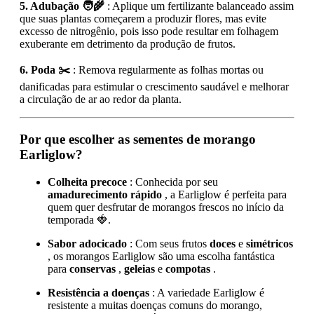
5. Adubação 🧑‍🌾
: Aplique um fertilizante balanceado assim
que suas plantas começarem a produzir flores, mas evite
excesso de nitrogênio, pois isso pode resultar em folhagem
exuberante em detrimento da produção de frutos.
6. Poda ✂️
: Remova regularmente as folhas mortas ou
danificadas para estimular o crescimento saudável e melhorar
a circulação de ar ao redor da planta.
Por que escolher as sementes de morango
Earliglow?
Colheita precoce
: Conhecida por seu
amadurecimento rápido
, a Earliglow é perfeita para
quem quer desfrutar de morangos frescos no início da
temporada 🍓.
Sabor adocicado
: Com seus frutos
doces
e
simétricos
, os morangos Earliglow são uma escolha fantástica
para
conservas
,
geleias
e
compotas
.
Resistência a doenças
: A variedade Earliglow é
resistente a muitas doenças comuns do morango,