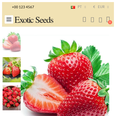
PT
€
EUR
+00 123 4567
Exotic Seeds