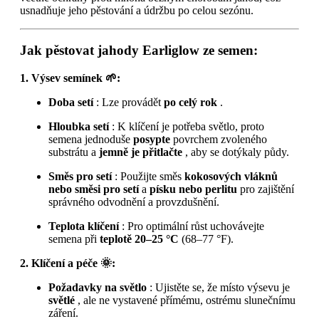
usnadňuje jeho pěstování a údržbu po celou sezónu.
Jak pěstovat jahody Earliglow ze semen:
1. Výsev semínek 🌱:
Doba setí
: Lze provádět
po celý rok
.
Hloubka setí
: K klíčení je potřeba světlo, proto
semena jednoduše
posypte
povrchem zvoleného
substrátu a
jemně je přitlačte
, aby se dotýkaly půdy.
Směs pro setí
: Použijte směs
kokosových vláknů
nebo směsi pro setí
a
písku nebo perlitu
pro zajištění
správného odvodnění a provzdušnění.
Teplota klíčení
: Pro optimální růst uchovávejte
semena při
teplotě 20–25 °C
(68–77 °F).
2. Klíčení a péče 🌞:
Požadavky na světlo
: Ujistěte se, že místo výsevu je
světlé
, ale ne vystavené přímému, ostrému slunečnímu
záření.