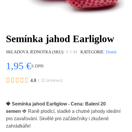
Semínka jahod Earliglow
SKLADOVÁ JEDNOTKA (SKU)
V-1-M
KATEGORIE
Domů
1,95 €
S DPH





4.8
( 32 reviews)
🍓 Semínka jahod Earliglow - Cena: Balení 20
semen
🍓 Raně plodící, sladké a chutné jahody ideální
pro zavařování. Skvělé pro začátečníky i zkušené
zahrádkáře!