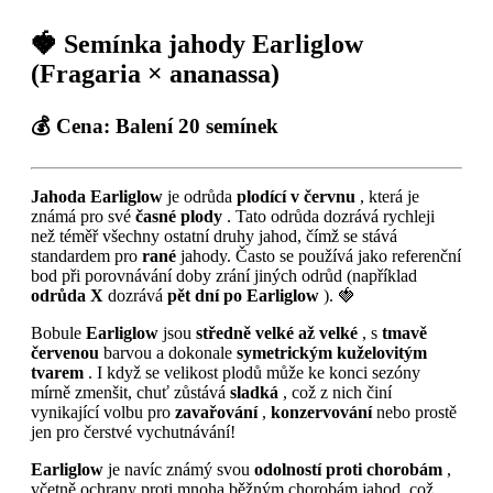
🍓 Semínka jahody Earliglow
(Fragaria × ananassa)
💰
Cena:
Balení 20 semínek
Jahoda Earliglow
je odrůda
plodící v červnu
, která je
známá pro své
časné plody
. Tato odrůda dozrává rychleji
než téměř všechny ostatní druhy jahod, čímž se stává
standardem pro
rané
jahody. Často se používá jako referenční
bod při porovnávání doby zrání jiných odrůd (například
odrůda X
dozrává
pět dní po Earliglow
). 🍓
Bobule
Earliglow
jsou
středně velké až velké
, s
tmavě
červenou
barvou a dokonale
symetrickým kuželovitým
tvarem
. I když se velikost plodů může ke konci sezóny
mírně zmenšit, chuť zůstává
sladká
, což z nich činí
vynikající volbu pro
zavařování
,
konzervování
nebo prostě
jen pro čerstvé vychutnávání!
Earliglow
je navíc známý svou
odolností proti chorobám
,
včetně ochrany proti mnoha běžným chorobám jahod, což