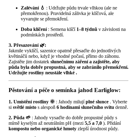
Zalévání 💧
: Udržujte půdu trvale vlhkou (ale ne
přemokřenou). Pravidelná zálivka je klíčová, ale
vyvarujte se přemokření.
Doba klíčení
: Semena klíčí
1–8 týdnů
v závislosti na
podmínkách prostředí.
3. Přesazování 🌿:
Jakmile vyklíčí, sazenice opatrně přesaďte do jednotlivých
květináčů nebo, když je vhodné počasí, přímo do záhonu.
Zajistěte jim dostatek
slunečnímu záření a zajistěte, aby
půda byla dobře propustná, aby se zabránilo přemokření.
Udržujte rostliny
neustále vlhké
.
Pěstování a péče o semínka jahod Earliglow:
1. Umístění rostliny 🌞
: Jahody milují
plné slunce
. Vyberte
si
světlé místo
s alespoň
6 hodinami slunečního svitu
denně.
2. Půda 🌱
: Jahody vysaďte do dobře propustné půdy s
mírně kyselým až neutrálním pH (mezi
5,5 a 7,0
). Přidání
kompostu nebo organické hmoty
zlepší úrodnost půdy.