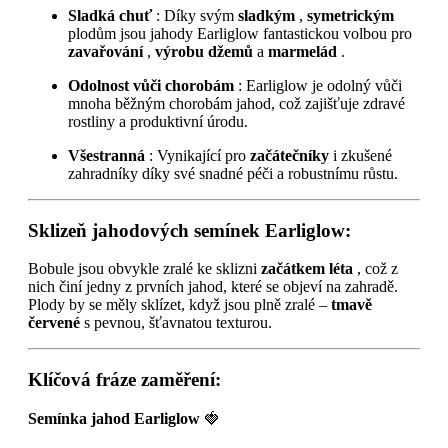
Sladká chuť
: Díky svým
sladkým
,
symetrickým
plodům jsou jahody Earliglow fantastickou volbou pro
zavařování
,
výrobu džemů
a
marmelád
.
Odolnost vůči chorobám
: Earliglow je odolný vůči
mnoha běžným chorobám jahod, což zajišťuje zdravé
rostliny a produktivní úrodu.
Všestranná
: Vynikající pro
začátečníky
i zkušené
zahradníky díky své snadné péči a robustnímu růstu.
Sklizeň jahodových semínek Earliglow:
Bobule jsou obvykle zralé ke sklizni
začátkem léta
, což z
nich činí jedny z prvních jahod, které se objeví na zahradě.
Plody by se měly sklízet, když jsou plně zralé –
tmavě
červené
s pevnou, šťavnatou texturou.
Klíčová fráze zaměření:
Semínka jahod Earliglow
🍓