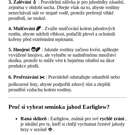
3. Zalévání 💧
: Pravidelná zálivka je pro jahodníky zásadní,
zejména v období sucha. Dbejte však na to, abyste rostliny
nenechávali stát ve stojaté vodě, protože preferují vlhké
prostředí, ne mokré.
4. Mulčování 🌾
: Zvažte mulčování kolem jahodových
rostlin, abyste udrželi vlhkost, potlačili plevel a ochránili
kořeny před extrémními teplotami.
5. Hnojení 🧑‍🌾
: Jakmile rostliny začnou kvést, aplikujte
vyvážené hnojivo, ale vyhněte se nadměrnému množství
dusíku, protože to může vést k bujnému olistění na úkor
produkce plodů.
6. Prořezávání ✂️
: Pravidelně odstraňujte odumřelé nebo
poškozené listy, abyste podpořili zdravý růst a zlepšili
proudění vzduchu kolem rostliny.
Proč si vybrat semínka jahod Earliglow?
Raná sklizeň
: Earliglow, známá pro své
rychlé zrání
,
je ideální pro ty, kteří si chtějí vychutnat čerstvé jahody
brzy v sezóně 🍓.