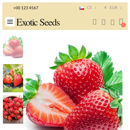
CS
€
EUR
+00 123 4567
Exotic Seeds