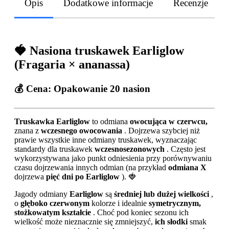
Opis
Dodatkowe informacje
Recenzje
🍓 Nasiona truskawek Earliglow
(Fragaria × ananassa)
💰
Cena:
Opakowanie 20 nasion
Truskawka Earliglow
to odmiana
owocująca w czerwcu,
znana z
wczesnego owocowania
. Dojrzewa szybciej niż
prawie wszystkie inne odmiany truskawek, wyznaczając
standardy dla truskawek
wczesnosezonowych
. Często jest
wykorzystywana jako punkt odniesienia przy porównywaniu
czasu dojrzewania innych odmian (na przykład
odmiana X
dojrzewa
pięć dni po Earliglow
). 🍓
Jagody odmiany
Earliglow
są
średniej lub dużej wielkości
,
o
głęboko czerwonym
kolorze i idealnie
symetrycznym,
stożkowatym kształcie
. Choć pod koniec sezonu ich
wielkość może nieznacznie się zmniejszyć,
ich słodki
smak