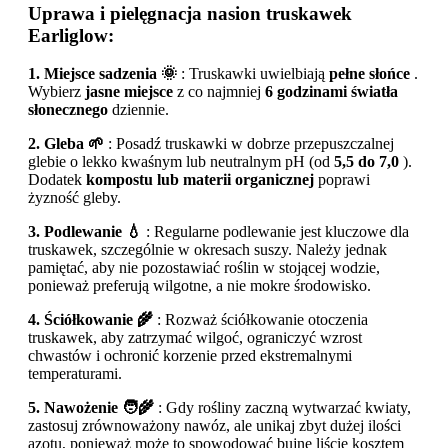
Uprawa i pielęgnacja nasion truskawek
Earliglow:
1. Miejsce sadzenia 🌞
: Truskawki uwielbiają
pełne słońce
.
Wybierz
jasne miejsce
z co najmniej
6 godzinami światła
słonecznego
dziennie.
2. Gleba 🌱
: Posadź truskawki w dobrze przepuszczalnej
glebie o lekko kwaśnym lub neutralnym pH (od
5,5 do 7,0
).
Dodatek
kompostu lub materii organicznej
poprawi
żyzność gleby.
3. Podlewanie 💧
: Regularne podlewanie jest kluczowe dla
truskawek, szczególnie w okresach suszy. Należy jednak
pamiętać, aby nie pozostawiać roślin w stojącej wodzie,
ponieważ preferują wilgotne, a nie mokre środowisko.
4. Ściółkowanie 🌾
: Rozważ ściółkowanie otoczenia
truskawek, aby zatrzymać wilgoć, ograniczyć wzrost
chwastów i ochronić korzenie przed ekstremalnymi
temperaturami.
5. Nawożenie 🧑‍🌾
: Gdy rośliny zaczną wytwarzać kwiaty,
zastosuj zrównoważony nawóz, ale unikaj zbyt dużej ilości
azotu, ponieważ może to spowodować bujne liście kosztem