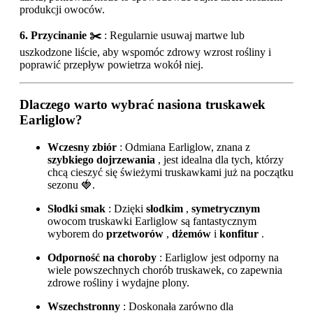
produkcji owoców.
6. Przycinanie ✂️
: Regularnie usuwaj martwe lub
uszkodzone liście, aby wspomóc zdrowy wzrost rośliny i
poprawić przepływ powietrza wokół niej.
Dlaczego warto wybrać nasiona truskawek
Earliglow?
Wczesny zbiór
: Odmiana Earliglow, znana z
szybkiego dojrzewania
, jest idealna dla tych, którzy
chcą cieszyć się świeżymi truskawkami już na początku
sezonu 🍓.
Słodki smak
: Dzięki
słodkim
,
symetrycznym
owocom truskawki Earliglow są fantastycznym
wyborem do
przetworów
,
dżemów
i
konfitur
.
Odporność na choroby
: Earliglow jest odporny na
wiele powszechnych chorób truskawek, co zapewnia
zdrowe rośliny i wydajne plony.
Wszechstronny
: Doskonała zarówno dla