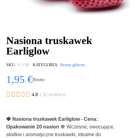
Nasiona truskawek
Earliglow
SKU
V-1-M
KATEGORIA
Strona główna
1,95 €
Brutto





4.8
( 32 reviews)
🍓 Nasiona truskawek Earliglow - Cena:
Opakowanie 20 nasion
🍓 Wczesne, owocujące,
słodkie i aromatyczne truskawki, idealne do