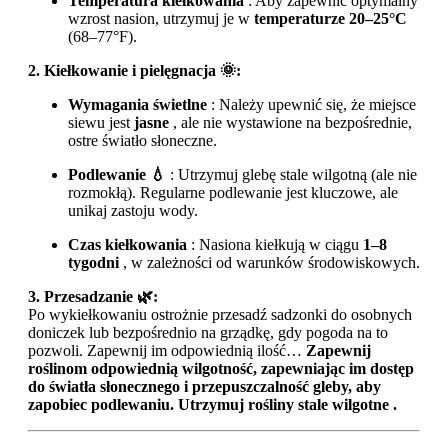
Temperatura kiełkowania
: Aby zapewnić optymalny
wzrost nasion, utrzymuj je w
temperaturze 20–25°C
(68–77°F).
2. Kiełkowanie i pielęgnacja 🌞:
Wymagania świetlne
: Należy upewnić się, że miejsce
siewu jest
jasne
, ale nie wystawione na bezpośrednie,
ostre światło słoneczne.
Podlewanie 💧
: Utrzymuj glebę stale wilgotną (ale nie
rozmokłą). Regularne podlewanie jest kluczowe, ale
unikaj zastoju wody.
Czas kiełkowania
: Nasiona kiełkują w ciągu
1–8
tygodni
, w zależności od warunków środowiskowych.
3. Przesadzanie 🌿:
Po wykiełkowaniu ostrożnie przesadź sadzonki do osobnych
doniczek lub bezpośrednio na grządkę, gdy pogoda na to
pozwoli. Zapewnij im odpowiednią ilość…
Zapewnij
roślinom odpowiednią wilgotność, zapewniając im dostęp
do światła słonecznego i przepuszczalność gleby, aby
zapobiec podlewaniu. Utrzymuj rośliny
stale wilgotne
.