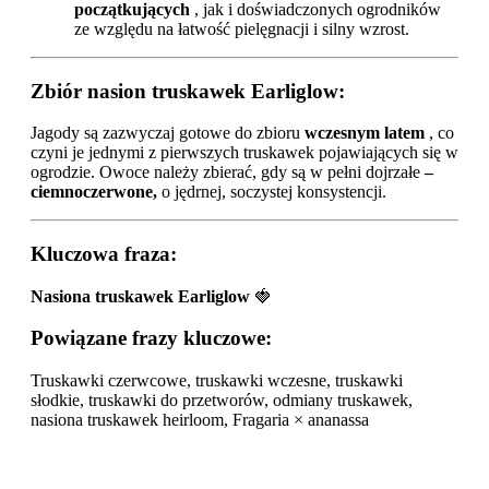
początkujących
, jak i doświadczonych ogrodników
ze względu na łatwość pielęgnacji i silny wzrost.
Zbiór nasion truskawek Earliglow:
Jagody są zazwyczaj gotowe do zbioru
wczesnym latem
, co
czyni je jednymi z pierwszych truskawek pojawiających się w
ogrodzie. Owoce należy zbierać, gdy są w pełni dojrzałe
–
ciemnoczerwone,
o jędrnej, soczystej konsystencji.
Kluczowa fraza:
Nasiona truskawek Earliglow
🍓
Powiązane frazy kluczowe:
Truskawki czerwcowe, truskawki wczesne, truskawki
słodkie, truskawki do przetworów, odmiany truskawek,
nasiona truskawek heirloom, Fragaria × ananassa