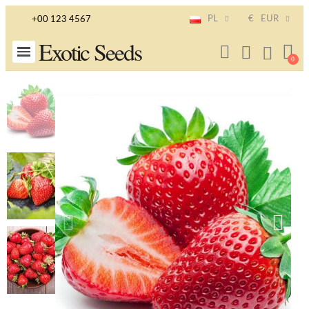
PL
€
EUR
+00 123 4567
Exotic Seeds