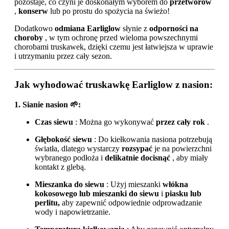
pozostaje, co czyni je doskonałym wyborem do
przetworów
,
konserw
lub po prostu do spożycia na świeżo!
Dodatkowo
odmiana Earliglow
słynie z
odporności na
choroby
, w tym ochronę przed wieloma powszechnymi
chorobami truskawek, dzięki czemu jest łatwiejsza w uprawie
i utrzymaniu przez cały sezon.
Jak wyhodować truskawkę Earliglow z nasion:
1. Sianie nasion 🌱:
Czas siewu
: Można go wykonywać
przez cały rok
.
Głębokość siewu
: Do kiełkowania nasiona potrzebują
światła, dlatego wystarczy
rozsypać
je na powierzchni
wybranego podłoża i
delikatnie docisnąć
, aby miały
kontakt z glebą.
Mieszanka do siewu
: Użyj mieszanki
włókna
kokosowego lub mieszanki do siewu
i
piasku lub
perlitu,
aby zapewnić odpowiednie odprowadzanie
wody i napowietrzanie.