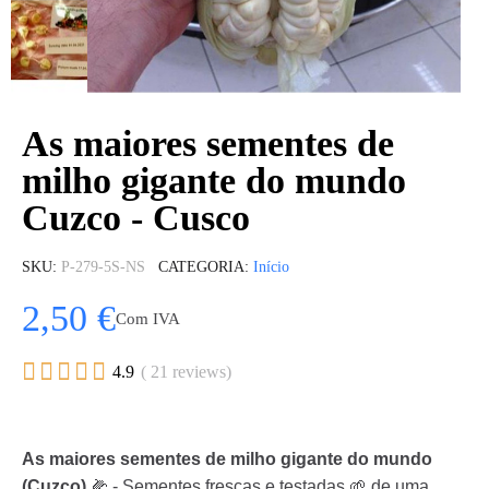
As maiores sementes de
milho gigante do mundo
Cuzco - Cusco
SKU
P-279-5S-NS
CATEGORIA
Início
2,50 €
Com IVA





4.9
( 21 reviews)
As maiores sementes de milho gigante do mundo
(Cuzco)
🌽 - Sementes frescas e testadas 🌱 de uma