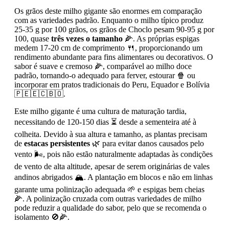
Os grãos deste milho gigante são enormes em comparação
com as variedades padrão. Enquanto o milho típico produz
25-35 g por 100 grãos, os grãos de Choclo pesam 90-95 g por
100, quase
três vezes o tamanho
🌽. As próprias espigas
medem 17-20 cm de comprimento 🍴, proporcionando um
rendimento abundante para fins alimentares ou decorativos. O
sabor é suave e cremoso 🌽, comparável ao milho doce
padrão, tornando-o adequado para ferver, estourar 🍿 ou
incorporar em pratos tradicionais do Peru, Equador e Bolívia
🇵🇪🇪🇨🇧🇴.
Este milho gigante é uma cultura de maturação tardia,
necessitando de 120-150 dias ⏳ desde a sementeira até à
colheita. Devido à sua altura e tamanho, as plantas precisam
de
estacas persistentes
🌿 para evitar danos causados pelo
vento 🌬️, pois não estão naturalmente adaptadas às condições
de vento de alta altitude, apesar de serem originárias de vales
andinos abrigados 🏔️. A plantação em blocos e não em linhas
garante uma polinização adequada 🌱 e espigas bem cheias
🌽. A polinização cruzada com outras variedades de milho
pode reduzir a qualidade do sabor, pelo que se recomenda o
isolamento 🚫🌽.