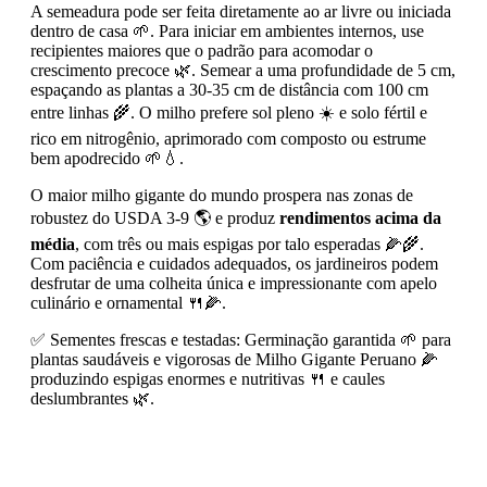
A semeadura pode ser feita diretamente ao ar livre ou iniciada
dentro de casa 🌱. Para iniciar em ambientes internos, use
recipientes maiores que o padrão para acomodar o
crescimento precoce 🌿. Semear a uma profundidade de 5 cm,
espaçando as plantas a 30-35 cm de distância com 100 cm
entre linhas 🌾. O milho prefere sol pleno ☀️ e solo fértil e
rico em nitrogênio, aprimorado com composto ou estrume
bem apodrecido 🌱💧.
O maior milho gigante do mundo prospera nas zonas de
robustez do USDA 3-9 🌎 e produz
rendimentos acima da
média
, com três ou mais espigas por talo esperadas 🌽🌾.
Com paciência e cuidados adequados, os jardineiros podem
desfrutar de uma colheita única e impressionante com apelo
culinário e ornamental 🍴🌽.
✅ Sementes frescas e testadas: Germinação garantida 🌱 para
plantas saudáveis e vigorosas de Milho Gigante Peruano 🌽
produzindo espigas enormes e nutritivas 🍴 e caules
deslumbrantes 🌿.