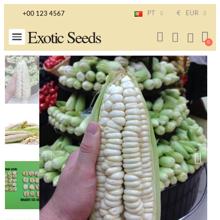
PT
€
EUR
+00 123 4567
Exotic Seeds