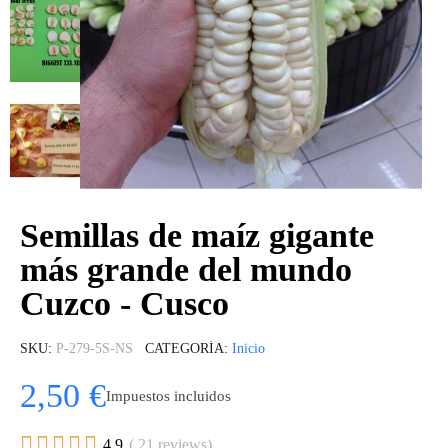
Semillas de maíz gigante
más grande del mundo
Cuzco - Cusco
SKU
P-279-5S-NS
CATEGORÍA
Inicio
2,50 €
Impuestos incluidos





4.9
( 21 reviews)