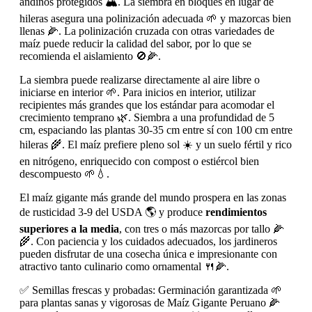
andinos protegidos 🏔️. La siembra en bloques en lugar de
hileras asegura una polinización adecuada 🌱 y mazorcas bien
llenas 🌽. La polinización cruzada con otras variedades de
maíz puede reducir la calidad del sabor, por lo que se
recomienda el aislamiento 🚫🌽.
La siembra puede realizarse directamente al aire libre o
iniciarse en interior 🌱. Para inicios en interior, utilizar
recipientes más grandes que los estándar para acomodar el
crecimiento temprano 🌿. Siembra a una profundidad de 5
cm, espaciando las plantas 30-35 cm entre sí con 100 cm entre
hileras 🌾. El maíz prefiere pleno sol ☀️ y un suelo fértil y rico
en nitrógeno, enriquecido con compost o estiércol bien
descompuesto 🌱💧.
El maíz gigante más grande del mundo prospera en las zonas
de rusticidad 3-9 del USDA 🌎 y produce
rendimientos
superiores a la media
, con tres o más mazorcas por tallo 🌽
🌾. Con paciencia y los cuidados adecuados, los jardineros
pueden disfrutar de una cosecha única e impresionante con
atractivo tanto culinario como ornamental 🍴🌽.
✅ Semillas frescas y probadas: Germinación garantizada 🌱
para plantas sanas y vigorosas de Maíz Gigante Peruano 🌽