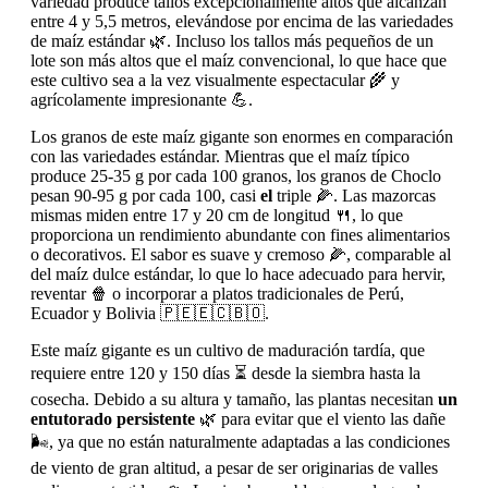
variedad produce tallos excepcionalmente altos que alcanzan
entre 4 y 5,5 metros, elevándose por encima de las variedades
de maíz estándar 🌿. Incluso los tallos más pequeños de un
lote son más altos que el maíz convencional, lo que hace que
este cultivo sea a la vez visualmente espectacular 🌾 y
agrícolamente impresionante 💪.
Los granos de este maíz gigante son enormes en comparación
con las variedades estándar. Mientras que el maíz típico
produce 25-35 g por cada 100 granos, los granos de Choclo
pesan 90-95 g por cada 100, casi
el
triple 🌽. Las mazorcas
mismas miden entre 17 y 20 cm de longitud 🍴, lo que
proporciona un rendimiento abundante con fines alimentarios
o decorativos. El sabor es suave y cremoso 🌽, comparable al
del maíz dulce estándar, lo que lo hace adecuado para hervir,
reventar 🍿 o incorporar a platos tradicionales de Perú,
Ecuador y Bolivia 🇵🇪🇪🇨🇧🇴.
Este maíz gigante es un cultivo de maduración tardía, que
requiere entre 120 y 150 días ⏳ desde la siembra hasta la
cosecha. Debido a su altura y tamaño, las plantas necesitan
un
entutorado persistente
🌿 para evitar que el viento las dañe
🌬️, ya que no están naturalmente adaptadas a las condiciones
de viento de gran altitud, a pesar de ser originarias de valles