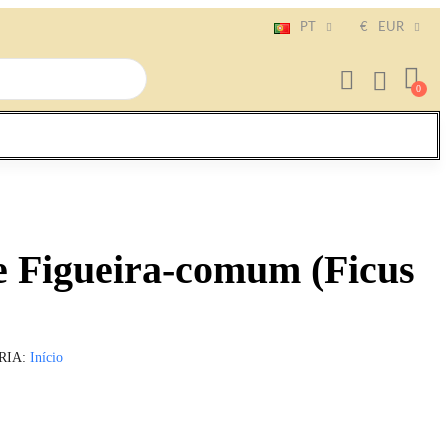
PT
€
EUR
e Figueira-comum (Ficus
RIA
Início