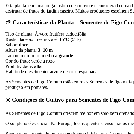
Esta planta tem uma longa história de cultivo e é considerada uma d
desfrutar de frutos do jardim caseiro. Muitos produtores escolhem 
🌱 Características da Planta – Sementes de Figo Co
Tipo de planta: Árvore frutífera caducifólia
Rusticidade ao inverno: até
-15°C (5°F)
Sabor:
doce
Altura da planta:
3–10 m
Tamanho do fruto:
médio a grande
Cor do fruto: verde a roxo
Produtividade:
alta
Hábito de crescimento: árvore de copa espalhada
As Sementes de Figo Comum estão entre as Sementes de figo mais pr
produção em pomares.
☀️ Condições de Cultivo para Sementes de Figo C
As Sementes de Figo Comum crescem melhor em solo bem drenado e c
O sol pleno é essencial. Na Europa, locais quentes e ensolarados me
Regue regularmente durante o crescimento inicial, mas árvores adult