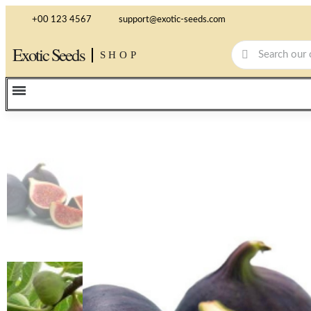
+00 123 4567
support@exotic-seeds.com
Exotic Seeds
SHOP