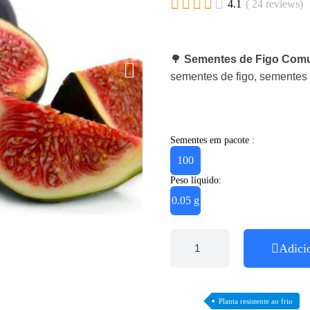





4.1
( 24 reviews)
🌳
Sementes de Figo Comu
sementes de figo, sementes 
Sementes em pacote :
100
Peso líquido:
0.05 g
Adici
Planta resistente ao frio