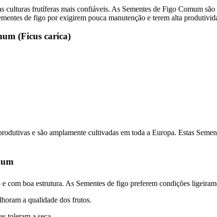
as culturas frutíferas mais confiáveis. As Sementes de Figo Comum são 
Sementes de figo por exigirem pouca manutenção e terem alta produtivid
mum (Ficus carica)
odutivas e são amplamente cultivadas em toda a Europa. Estas Semente
omum
om boa estrutura. As Sementes de figo preferem condições ligeirame
lhoram a qualidade dos frutos.
as toleram a seca.