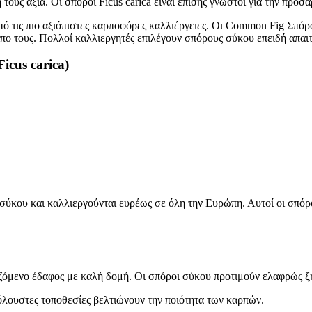
ή τους αξία. Οι σπόροι Ficus carica είναι επίσης γνωστοί για την πρ
από τις πιο αξιόπιστες καρποφόρες καλλιέργειες. Οι Common Fig Σπόρ
ο τους. Πολλοί καλλιεργητές επιλέγουν σπόρους σύκου επειδή απαι
cus carica)
κου και καλλιεργούνται ευρέως σε όλη την Ευρώπη. Αυτοί οι σπόροι f
όμενο έδαφος με καλή δομή. Οι σπόροι σύκου προτιμούν ελαφρώς ξη
ιόλουστες τοποθεσίες βελτιώνουν την ποιότητα των καρπών.