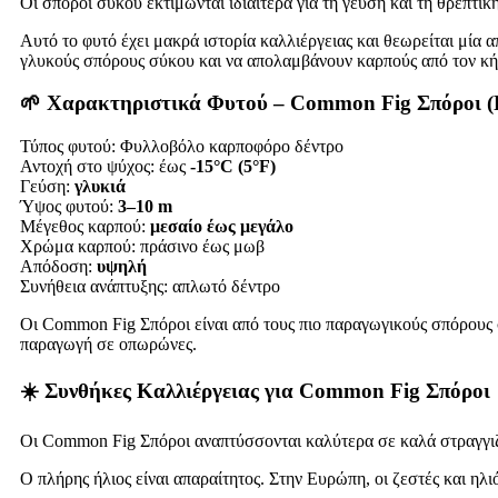
Οι σπόροι σύκου εκτιμώνται ιδιαίτερα για τη γεύση και τη θρεπτικ
Αυτό το φυτό έχει μακρά ιστορία καλλιέργειας και θεωρείται μία 
γλυκούς σπόρους σύκου και να απολαμβάνουν καρπούς από τον κήπ
🌱 Χαρακτηριστικά Φυτού – Common Fig Σπόροι (Fi
Τύπος φυτού: Φυλλοβόλο καρποφόρο δέντρο
Αντοχή στο ψύχος: έως
-15°C (5°F)
Γεύση:
γλυκιά
Ύψος φυτού:
3–10 m
Μέγεθος καρπού:
μεσαίο έως μεγάλο
Χρώμα καρπού: πράσινο έως μωβ
Απόδοση:
υψηλή
Συνήθεια ανάπτυξης: απλωτό δέντρο
Οι Common Fig Σπόροι είναι από τους πιο παραγωγικούς σπόρους σύ
παραγωγή σε οπωρώνες.
☀️ Συνθήκες Καλλιέργειας για Common Fig Σπόροι
Οι Common Fig Σπόροι αναπτύσσονται καλύτερα σε καλά στραγγιζ
Ο πλήρης ήλιος είναι απαραίτητος. Στην Ευρώπη, οι ζεστές και ηλ