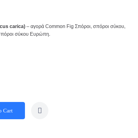
us carica)
– αγορά Common Fig Σπόροι, σπόροι σύκου,
ί σπόροι σύκου Ευρώπη.
o Cart