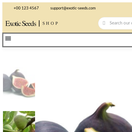
+00 123 4567
support@exotic-seeds.com
Exotic Seeds
SHOP