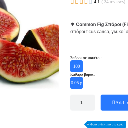





4.1
( 24 reviews)
🌳
Common Fig Σπόροι (Fic
σπόροι ficus carica, γλυκο
Σπόροι σε πακέτο :
100
Καθαρό βάρος:
0.05 g
Add t
Φυτό ανθεκτικό στο κρύο