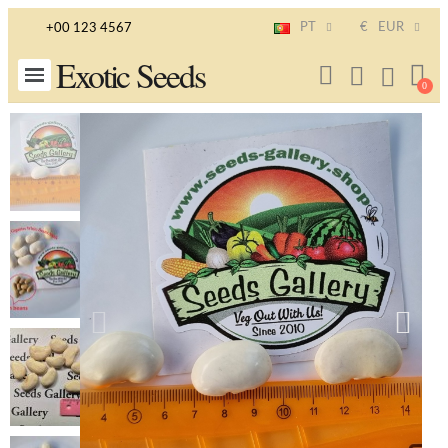
PT
€
EUR
+00 123 4567
Exotic Seeds