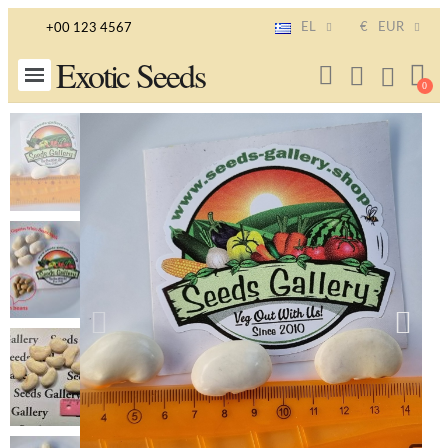
EL
€
EUR
+00 123 4567
Exotic Seeds