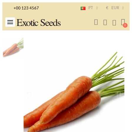
PT
€
EUR
+00 123 4567
Exotic Seeds