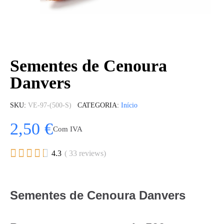
Sementes de Cenoura
Danvers
SKU
VE-97-(500-S)
CATEGORIA
Início
2,50 €
Com IVA





4.3
( 33 reviews)
Sementes de Cenoura Danvers