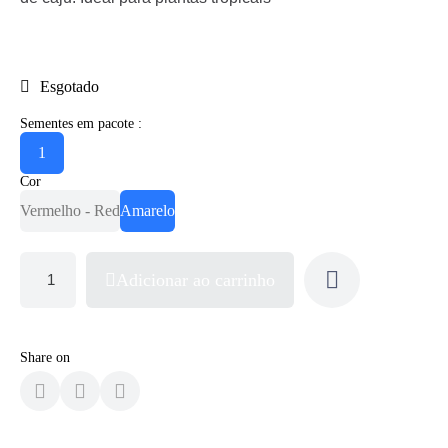
Esgotado
Sementes em pacote :
1
Cor
Vermelho - Red
Amarelo
Adicionar ao carrinho
Share on