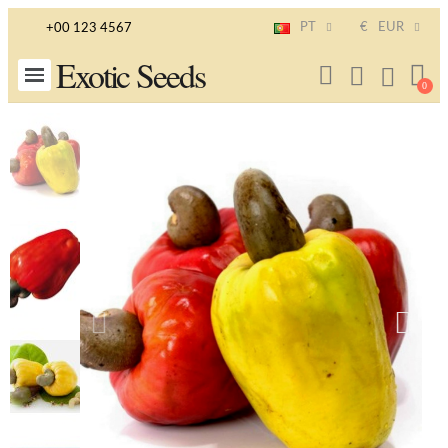
PT
€
EUR
+00 123 4567
Exotic Seeds