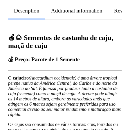
Description
Additional information
Revie
🍏🌰 Sementes de castanha de caju,
maçã de caju
💰 Preço: Pacote de 1 Semente
O
cajueiro
(Anacardium occidentale) é uma árvore tropical
perene nativa da América Central, do Caribe e do norte da
América do Sul. É famosa por produzir tanto a castanha de
caju (semente) como a maçã de caju. A árvore pode atingir
os 14 metros de altura, embora as variedades anãs que
atingem os 6 metros sejam geralmente preferidas para uso
comercial devido ao seu maior rendimento e maturação mais
rápida.
Os cajus são consumidos de várias formas: crus, torrados ou
em receitas como a manteiga de caju e o queijo de caju. A