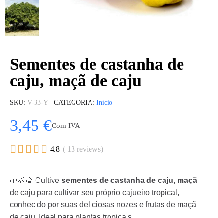
Sementes de castanha de
caju, maçã de caju
SKU
V-33-Y
CATEGORIA
Início
3,45 €
Com IVA





4.8
( 13 reviews)
🌱🍏🌰 Cultive
sementes de castanha de caju, maçã
de caju para cultivar seu próprio cajueiro tropical,
conhecido por suas deliciosas nozes e frutas de maçã
de caju. Ideal para plantas tropicais