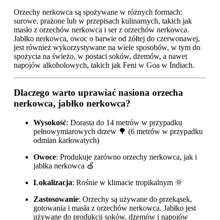
Orzechy nerkowca są spożywane w różnych formach:
surowe, prażone lub w przepisach kulinarnych, takich jak
masło z orzechów nerkowca i ser z orzechów nerkowca.
Jabłko nerkowca, owoc o barwie od żółtej do czerwonawej,
jest również wykorzystywane na wiele sposobów, w tym do
spożycia na świeżo, w postaci soków, dżemów, a nawet
napojów alkoholowych, takich jak Feni w Goa w Indiach.
Dlaczego warto uprawiać nasiona orzecha
nerkowca, jabłko nerkowca?
Wysokość
: Dorasta do 14 metrów w przypadku
pełnowymiarowych drzew 🌳 (6 metrów w przypadku
odmian karłowatych)
Owoce
: Produkuje zarówno orzechy nerkowca, jak i
jabłka nerkowca 🍏
Lokalizacja
: Rośnie w klimacie tropikalnym 🌞
Zastosowanie
: Orzechy są używane do przekąsek,
gotowania i masła z orzechów nerkowca. Jabłko jest
używane do produkcji soków, dżemów i napojów