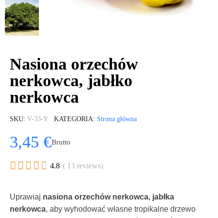
Nasiona orzechów
nerkowca, jabłko
nerkowca
SKU
V-33-Y
KATEGORIA
Strona główna
3,45 €
Brutto





4.8
( 13 reviews)
Uprawiaj
nasiona orzechów nerkowca, jabłka
nerkowca
, aby wyhodować własne tropikalne drzewo