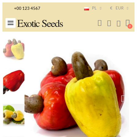
PL
€
EUR
+00 123 4567
Exotic Seeds