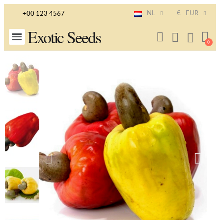
NL
€
EUR
+00 123 4567
Exotic Seeds