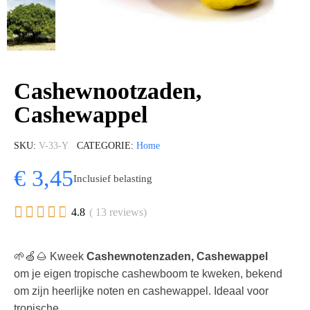
Cashewnootzaden,
Cashewappel
SKU
V-33-Y
CATEGORIE
Home
€ 3,45
Inclusief belasting





4.8
( 13 reviews)
🌱🍏🌰 Kweek
Cashewnotenzaden, Cashewappel
om je eigen tropische cashewboom te kweken, bekend
om zijn heerlijke noten en cashewappel. Ideaal voor
tropische