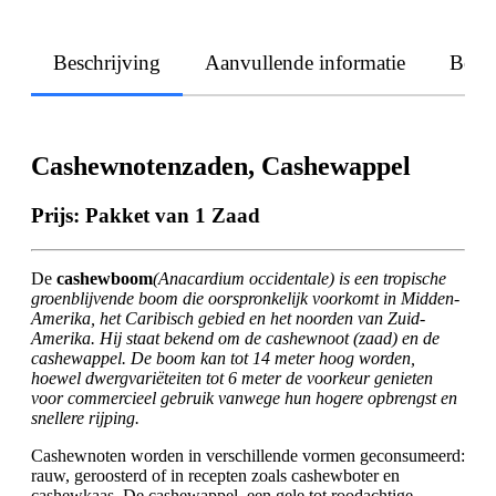
Beschrijving
Aanvullende informatie
Beoo
Cashewnotenzaden, Cashewappel
Prijs: Pakket van 1 Zaad
De
cashewboom
(Anacardium occidentale) is een tropische
groenblijvende boom die oorspronkelijk voorkomt in Midden-
Amerika, het Caribisch gebied en het noorden van Zuid-
Amerika. Hij staat bekend om de cashewnoot (zaad) en de
cashewappel. De boom kan tot 14 meter hoog worden,
hoewel dwergvariëteiten tot 6 meter de voorkeur genieten
voor commercieel gebruik vanwege hun hogere opbrengst en
snellere rijping.
Cashewnoten worden in verschillende vormen geconsumeerd:
rauw, geroosterd of in recepten zoals cashewboter en
cashewkaas. De cashewappel, een gele tot roodachtige