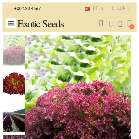
PT
€
EUR
+00 123 4567
Exotic Seeds