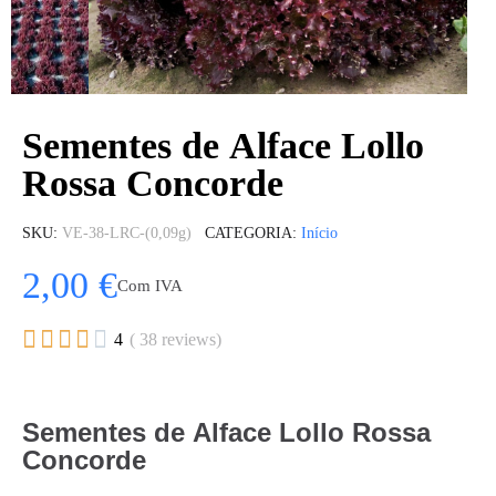
Sementes de Alface Lollo
Rossa Concorde
SKU
VE-38-LRC-(0,09g)
CATEGORIA
Início
2,00 €
Com IVA





4
( 38 reviews)
Sementes de Alface Lollo Rossa
Concorde