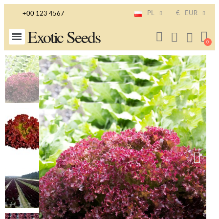
PL
€
EUR
+00 123 4567
Exotic Seeds