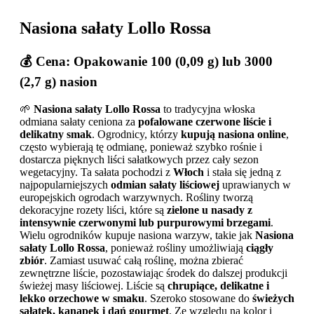
Nasiona sałaty Lollo Rossa
💰 Cena: Opakowanie 100 (0,09 g) lub 3000
(2,7 g) nasion
🌱
Nasiona sałaty Lollo Rossa
to tradycyjna włoska
odmiana sałaty ceniona za
pofalowane czerwone liście i
delikatny smak
. Ogrodnicy, którzy
kupują nasiona online
,
często wybierają tę odmianę, ponieważ szybko rośnie i
dostarcza pięknych liści sałatkowych przez cały sezon
wegetacyjny. Ta sałata pochodzi z
Włoch
i stała się jedną z
najpopularniejszych
odmian sałaty liściowej
uprawianych w
europejskich ogrodach warzywnych. Rośliny tworzą
dekoracyjne rozety liści, które są
zielone u nasady z
intensywnie czerwonymi lub purpurowymi brzegami
.
Wielu ogrodników kupuje nasiona warzyw, takie jak
Nasiona
sałaty Lollo Rossa
, ponieważ rośliny umożliwiają
ciągły
zbiór
. Zamiast usuwać całą roślinę, można zbierać
zewnętrzne liście, pozostawiając środek do dalszej produkcji
świeżej masy liściowej. Liście są
chrupiące, delikatne i
lekko orzechowe w smaku
. Szeroko stosowane do
świeżych
sałatek, kanapek i dań gourmet
. Ze względu na kolor i