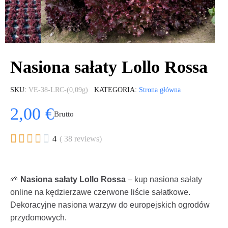
Nasiona sałaty Lollo Rossa
SKU
VE-38-LRC-(0,09g)
KATEGORIA
Strona główna
2,00 €
Brutto





4
( 38 reviews)
🌱
Nasiona sałaty Lollo Rossa
– kup nasiona sałaty
online na kędzierzawe czerwone liście sałatkowe.
Dekoracyjne nasiona warzyw do europejskich ogrodów
przydomowych.