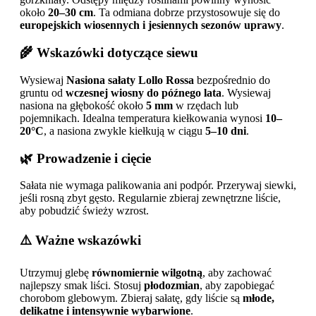
około
20–30 cm
. Ta odmiana dobrze przystosowuje się do
europejskich wiosennych i jesiennych sezonów uprawy
.
🌾 Wskazówki dotyczące siewu
Wysiewaj
Nasiona sałaty Lollo Rossa
bezpośrednio do
gruntu od
wczesnej wiosny do późnego lata
. Wysiewaj
nasiona na głębokość około
5 mm
w rzędach lub
pojemnikach. Idealna temperatura kiełkowania wynosi
10–
20°C
, a nasiona zwykle kiełkują w ciągu
5–10 dni
.
🌿 Prowadzenie i cięcie
Sałata nie wymaga palikowania ani podpór. Przerywaj siewki,
jeśli rosną zbyt gęsto. Regularnie zbieraj zewnętrzne liście,
aby pobudzić świeży wzrost.
⚠️ Ważne wskazówki
Utrzymuj glebę
równomiernie wilgotną
, aby zachować
najlepszy smak liści. Stosuj
płodozmian
, aby zapobiegać
chorobom glebowym. Zbieraj sałatę, gdy liście są
młode,
delikatne i intensywnie wybarwione
.