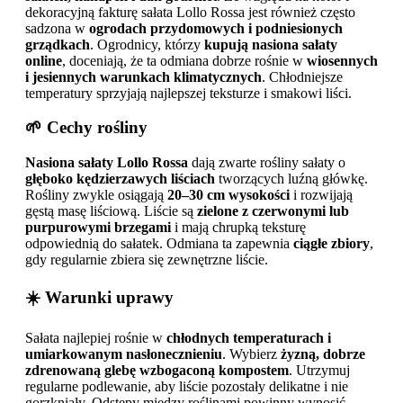
dekoracyjną fakturę sałata Lollo Rossa jest również często
sadzona w
ogrodach przydomowych i podniesionych
grządkach
. Ogrodnicy, którzy
kupują nasiona sałaty
online
, doceniają, że ta odmiana dobrze rośnie w
wiosennych
i jesiennych warunkach klimatycznych
. Chłodniejsze
temperatury sprzyjają najlepszej teksturze i smakowi liści.
🌱 Cechy rośliny
Nasiona sałaty Lollo Rossa
dają zwarte rośliny sałaty o
głęboko kędzierzawych liściach
tworzących luźną główkę.
Rośliny zwykle osiągają
20–30 cm wysokości
i rozwijają
gęstą masę liściową. Liście są
zielone z czerwonymi lub
purpurowymi brzegami
i mają chrupką teksturę
odpowiednią do sałatek. Odmiana ta zapewnia
ciągłe zbiory
,
gdy regularnie zbiera się zewnętrzne liście.
☀️ Warunki uprawy
Sałata najlepiej rośnie w
chłodnych temperaturach i
umiarkowanym nasłonecznieniu
. Wybierz
żyzną, dobrze
zdrenowaną glebę wzbogaconą kompostem
. Utrzymuj
regularne podlewanie, aby liście pozostały delikatne i nie
gorzkniały. Odstępy między roślinami powinny wynosić