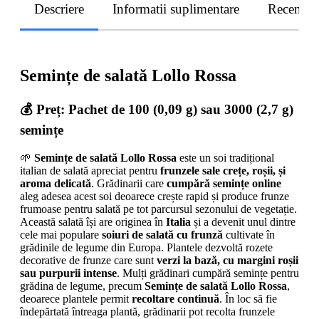
Descriere
Informatii suplimentare
Recenzii
Semințe de salată Lollo Rossa
💰 Preț: Pachet de 100 (0,09 g) sau 3000 (2,7 g)
semințe
🌱
Semințe de salată Lollo Rossa
este un soi tradițional
italian de salată apreciat pentru
frunzele sale crețe, roșii, și
aroma delicată
. Grădinarii care
cumpără semințe online
aleg adesea acest soi deoarece crește rapid și produce frunze
frumoase pentru salată pe tot parcursul sezonului de vegetație.
Această salată își are originea în
Italia
și a devenit unul dintre
cele mai populare
soiuri de salată cu frunză
cultivate în
grădinile de legume din Europa. Plantele dezvoltă rozete
decorative de frunze care sunt
verzi la bază, cu margini roșii
sau purpurii intense
. Mulți grădinari cumpără semințe pentru
grădina de legume, precum
Semințe de salată Lollo Rossa
,
deoarece plantele permit
recoltare continuă
. În loc să fie
îndepărtată întreaga plantă, grădinarii pot recolta frunzele