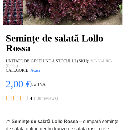
Semințe de salată Lollo
Rossa
UNITATE DE GESTIUNE A STOCULUI (SKU)
VE-38-LRC-
(0,09g)
CATEGORIE
Acasa
2,00 €
Cu TVA





4
( 38 reviews)
🌱
Semințe de salată Lollo Rossa
– cumpără semințe
de salată online pentru frunze de salată roșii, crețe.