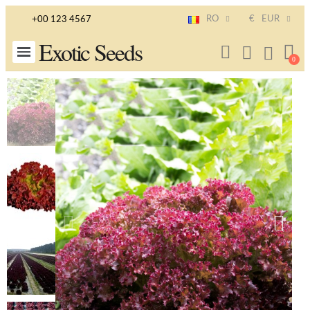
RO
€
EUR
+00 123 4567
Exotic Seeds