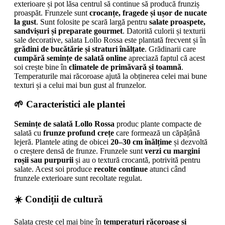
exterioare și pot lăsa centrul să continue să producă frunziș
proaspăt. Frunzele sunt
crocanțe, fragede și ușor de nucate
la gust
. Sunt folosite pe scară largă pentru
salate proaspete,
sandvișuri și preparate gourmet
. Datorită culorii și texturii
sale decorative, salata Lollo Rossa este plantată frecvent și în
grădini de bucătărie și straturi înălțate
. Grădinarii care
cumpără semințe de salată online
apreciază faptul că acest
soi crește bine în
climatele de primăvară și toamnă
.
Temperaturile mai răcoroase ajută la obținerea celei mai bune
texturi și a celui mai bun gust al frunzelor.
🌱 Caracteristici ale plantei
Semințe de salată Lollo Rossa
produc plante compacte de
salată cu
frunze profund crețe
care formează un căpățână
lejeră. Plantele ating de obicei
20–30 cm înălțime
și dezvoltă
o creștere densă de frunze. Frunzele sunt
verzi cu margini
roșii sau purpurii
și au o textură crocantă, potrivită pentru
salate. Acest soi produce
recolte continue
atunci când
frunzele exterioare sunt recoltate regulat.
☀️ Condiții de cultură
Salata crește cel mai bine în
temperaturi răcoroase și