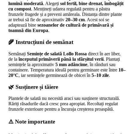
lumină moderată
. Alegeți
sol fertil, bine drenat, îmbogățit
cu compost
. Mențineți udarea regulată pentru a păstra
frunzele fragede și a preveni amăreala. Distanța dintre plante
ar trebui să fie de aproximativ
20–30 cm
. Acest soi se
adaptează bine
sezoanelor de cultură de primăvară și
toamnă din Europa
.
🌾 Instrucțiuni de semănat
Semănați
Semințe de salată Lollo Rossa
direct în aer liber,
de la
începutul primăverii până la sfârșitul verii
. Plantați
semințele la aproximativ
5 mm adâncime
, în rânduri sau
containere. Temperatura ideală pentru germinare este între
10–
20°C
, iar semințele germinează de obicei în
5–10 zile
.
🌿 Susținere și tăiere
Plantele de salată nu necesită araci sau susținere structurală.
Răriți răsadurile dacă cresc prea apropiat. Recoltați regulat
frunzele exterioare pentru a încuraja creșterea proaspătă.
⚠️ Note importante