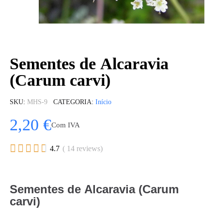
Sementes de Alcaravia
(Carum carvi)
SKU
MHS-9
CATEGORIA
Início
2,20 €
Com IVA





4.7
( 14 reviews)
Sementes de Alcaravia (Carum
carvi)