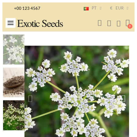
PT
€
EUR
+00 123 4567
Exotic Seeds