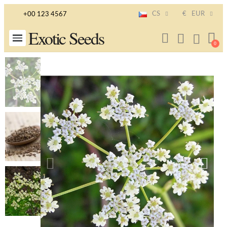
CS
€
EUR
+00 123 4567
Exotic Seeds