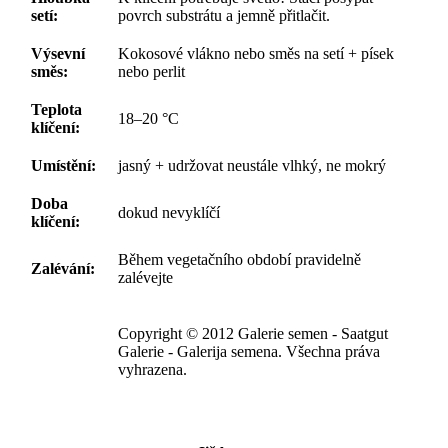
setí:
povrch substrátu a jemně přitlačit.
Výsevní
Kokosové vlákno nebo směs na setí + písek
směs:
nebo perlit
Teplota
18–20 °C
klíčení:
Umístění:
jasný + udržovat neustále vlhký, ne mokrý
Doba
dokud nevyklíčí
klíčení:
Během vegetačního období pravidelně
Zalévání:
zalévejte
Copyright © 2012 Galerie semen - Saatgut
Galerie - Galerija semena. Všechna práva
vyhrazena.