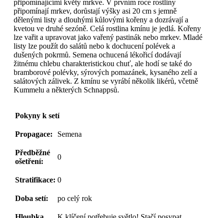
připomínajícími květy mrkve. V prvním roce rostliny
připomínají mrkev, dorůstají výšky asi 20 cm s jemně
dělenými listy a dlouhými kůlovými kořeny a dozrávají a
kvetou ve druhé sezóně. Celá rostlina kmínu je jedlá. Kořeny
lze vařit a upravovat jako vařený pastinák nebo mrkev. Mladé
listy lze použít do salátů nebo k dochucení polévek a
dušených pokrmů. Semena ochucená lékořicí dodávají
žitnému chlebu charakteristickou chuť, ale hodí se také do
bramborové polévky, sýrových pomazánek, kysaného zelí a
salátových zálivek. Z kmínu se vyrábí několik likérů, včetně
Kummelu a některých Schnappsů.
Pokyny k setí
Propagace:
Semena
Předběžné
0
ošetření:
Stratifikace:
0
Doba setí:
po celý rok
Hloubka
K klíčení potřebuje světlo! Stačí posypat