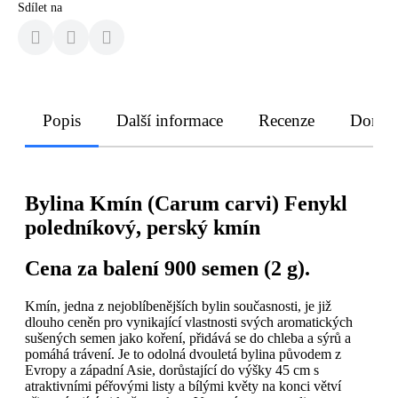
Sdílet na
Popis
Další informace
Recenze
Doruče
Bylina Kmín (Carum carvi) Fenykl
poledníkový, perský kmín
Cena za balení 900 semen (2 g).
Kmín, jedna z nejoblíbenějších bylin současnosti, je již
dlouho ceněn pro vynikající vlastnosti svých aromatických
sušených semen jako koření, přidává se do chleba a sýrů a
pomáhá trávení. Je to odolná dvouletá bylina původem z
Evropy a západní Asie, dorůstající do výšky 45 cm s
atraktivními péřovými listy a bílými květy na konci větví