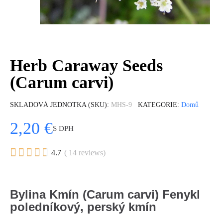
Herb Caraway Seeds
(Carum carvi)
SKLADOVÁ JEDNOTKA (SKU)
MHS-9
KATEGORIE
Domů
2,20 €
S DPH





4.7
( 14 reviews)
Bylina Kmín (Carum carvi) Fenykl
poledníkový, perský kmín