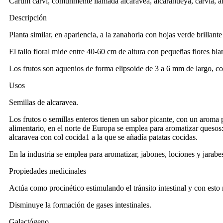
Carum carvi, comúnmente llamada alcaravea, alcarahueya, carvia, alc
Descripción
Planta similar, en apariencia, a la zanahoria con hojas verde brillan
El tallo floral mide entre 40-60 cm de altura con pequeñas flores bl
Los frutos son aquenios de forma elipsoide de 3 a 6 mm de largo, con
Usos
Semillas de alcaravea.
Los frutos o semillas enteros tienen un sabor picante, con un aroma
alimentario, en el norte de Europa se emplea para aromatizar quesos
alcaravea con col cocida1 a la que se añadía patatas cocidas.
En la industria se emplea para aromatizar, jabones, lociones y jarabe
Propiedades medicinales
Actúa como procinético estimulando el tránsito intestinal y con esto
Disminuye la formación de gases intestinales.
Galactógeno.