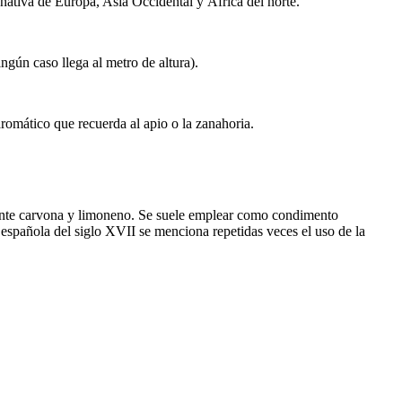
nativa de Europa, Asia Occidental y África del norte.
ngún caso llega al metro de altura).
aromático que recuerda al apio o la zanahoria.
lmente carvona y limoneno. Se suele emplear como condimento
 española del siglo XVII se menciona repetidas veces el uso de la