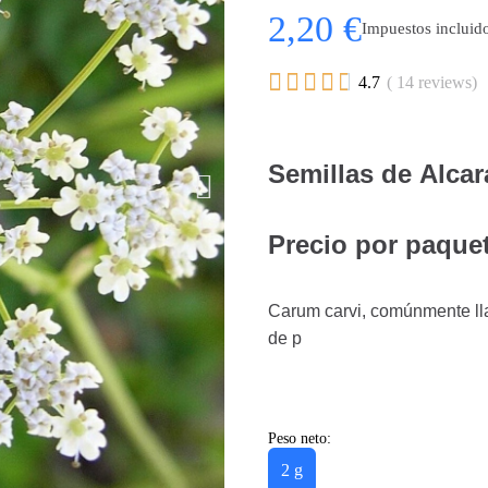
2,20 €
Impuestos incluid





4.7
( 14 reviews)
Semillas de Alcar
Precio por paquet
Carum carvi, comúnmente lla
de p
Peso neto:
2 g