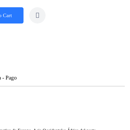
o Cart
a - Pago