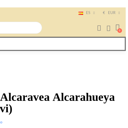
ES
€
EUR
 Alcaravea Alcarahueya
vi)
io