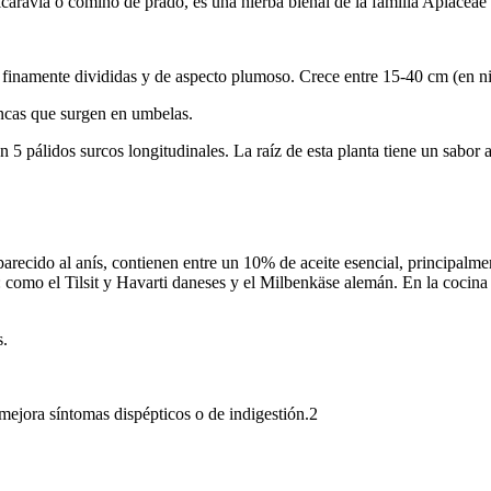
aravia o comino de prado, es una hierba bienal de la familia Apiaceae 
te finamente divididas y de aspecto plumoso. Crece entre 15-40 cm (en ni
ancas que surgen en umbelas.
 5 pálidos surcos longitudinales. La raíz de esta planta tiene un sabor 
 parecido al anís, contienen entre un 10% de aceite esencial, principa
: como el Tilsit y Havarti daneses y el Milbenkäse alemán. En la cocina
s.
 mejora síntomas dispépticos o de indigestión.2