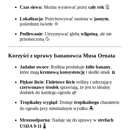
Czas siewu
: Można wysiewać przez
cały rok
🗓️
Lokalizacja
: Przechowywać nasiona w
jasnym
,
pośrednim świetle 🌞
Podlewanie
: Utrzymywać glebę
wilgotną
, ale nie
przemoczoną 💦
Korzyści z uprawy bananowca Musa Ornata
Jadalne owoce
: Roślina produkuje
żółte banany
,
które mają
kremową konsystencję
i słodki smak 🍌
Piękne liście
:
Fioletowe liście
rośliny i uderzający
czerwonawy środek
sprawiają, że jest to idealny
dodatek do każdego ogrodu 🌿
Tropikalny wygląd
: Dodaje
tropikalnego
charakteru
do ogrodu przy minimalnym wysiłku 🏝️
Mrozoodporna
: Nadaje się do uprawy w
strefach
USDA 9-11
🌡️