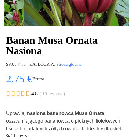
Banan Musa Ornata
Nasiona
SKU
V-32
KATEGORIA
Strona główna
2,75 €
Brutto





4.8
( 19 reviews)
Uprawiaj
nasiona bananowca Musa Ornata
,
oszałamiającego bananowca o pięknych fioletowych
liściach i jadalnych żółtych owocach. Idealny dla stref
9-11. 🌱🍌