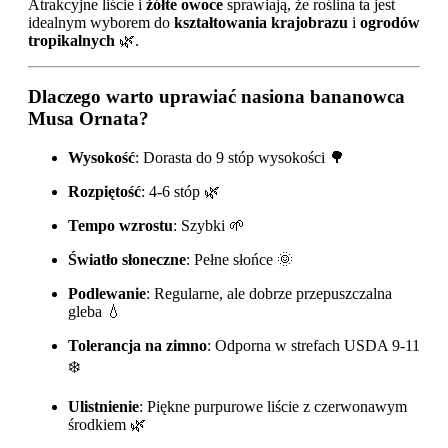
Atrakcyjne liście i
żółte owoce
sprawiają, że roślina ta jest
idealnym wyborem do
kształtowania krajobrazu
i
ogrodów
tropikalnych
🌿.
Dlaczego warto uprawiać nasiona bananowca
Musa Ornata?
Wysokość
: Dorasta do 9 stóp wysokości 🌳
Rozpiętość
: 4-6 stóp 🌿
Tempo wzrostu
: Szybki 🌱
Światło słoneczne
: Pełne słońce 🌞
Podlewanie
: Regularne, ale dobrze przepuszczalna
gleba 💧
Tolerancja na zimno
: Odporna w strefach USDA 9-11
❄️
Ulistnienie
: Piękne purpurowe liście z czerwonawym
środkiem 🌿