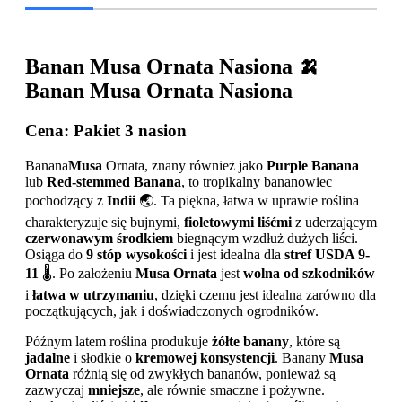
Banan Musa Ornata Nasiona 🍌
Banan Musa Ornata Nasiona
Cena
: Pakiet 3 nasion
Banana
Musa
Ornata, znany również jako
Purple Banana
lub
Red-stemmed Banana
, to tropikalny bananowiec
pochodzący z
Indii
🌏. Ta piękna, łatwa w uprawie roślina
charakteryzuje się bujnymi,
fioletowymi liśćmi
z uderzającym
czerwonawym środkiem
biegnącym wzdłuż dużych liści.
Osiąga do
9 stóp wysokości
i jest idealna dla
stref USDA 9-
11
🌡️. Po założeniu
Musa Ornata
jest
wolna od szkodników
i
łatwa w utrzymaniu
, dzięki czemu jest idealna zarówno dla
początkujących, jak i doświadczonych ogrodników.
Późnym latem roślina produkuje
żółte banany
, które są
jadalne
i słodkie o
kremowej konsystencji
. Banany
Musa
Ornata
różnią się od zwykłych bananów, ponieważ są
zazwyczaj
mniejsze
, ale równie smaczne i pożywne.