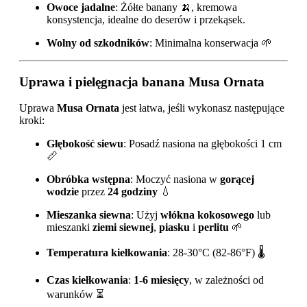
Owoce jadalne
: Żółte banany 🍌, kremowa
konsystencja, idealne do deserów i przekąsek.
Wolny od szkodników
: Minimalna konserwacja 🌱
Uprawa i pielęgnacja banana Musa Ornata
Uprawa
Musa Ornata
jest łatwa, jeśli wykonasz następujące
kroki:
Głębokość siewu
: Posadź nasiona na głębokości 1 cm
📏
Obróbka wstępna
: Moczyć nasiona w
gorącej
wodzie
przez
24 godziny
💧
Mieszanka siewna
: Użyj
włókna kokosowego
lub
mieszanki
ziemi siewnej
,
piasku
i
perlitu
🌱
Temperatura kiełkowania
: 28-30°C (82-86°F) 🌡️
Czas kiełkowania
:
1-6 miesięcy
, w zależności od
warunków ⏳