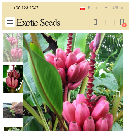
PL
€
EUR
+00 123 4567
Exotic Seeds