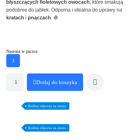
błyszczących fioletowych owocach
, które smakują
podobnie do jabłek. Odporna i idealna do uprawy na
kratach
i
pnączach
. 🍇
Nasiona w paczce:
3
Dodaj do koszyka
Roślina odporna na zimno
Roślina odporna na zimno