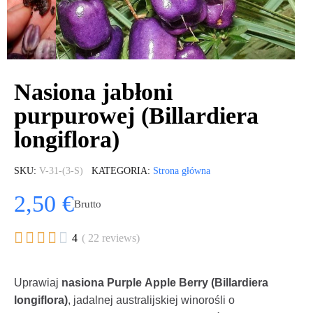
Nasiona jabłoni
purpurowej (Billardiera
longiflora)
SKU
V-31-(3-S)
KATEGORIA
Strona główna
2,50 €
Brutto





4
( 22 reviews)
Uprawiaj
nasiona Purple Apple Berry (Billardiera
longiflora)
, jadalnej australijskiej winorośli o