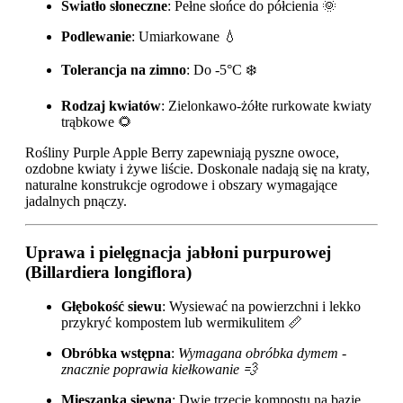
Światło słoneczne
: Pełne słońce do półcienia 🌞
Podlewanie
: Umiarkowane 💧
Tolerancja na zimno
: Do -5°C ❄️
Rodzaj kwiatów
: Zielonkawo-żółte rurkowate kwiaty
trąbkowe 🌻
Rośliny Purple Apple Berry zapewniają pyszne owoce,
ozdobne kwiaty i żywe liście. Doskonale nadają się na kraty,
naturalne konstrukcje ogrodowe i obszary wymagające
jadalnych pnączy.
Uprawa i pielęgnacja jabłoni purpurowej
(Billardiera longiflora)
Głębokość siewu
: Wysiewać na powierzchni i lekko
przykryć kompostem lub wermikulitem 📏
Obróbka wstępna
:
Wymagana obróbka dymem -
znacznie poprawia kiełkowanie 💨
Mieszanka siewna
: Dwie trzecie kompostu na bazie