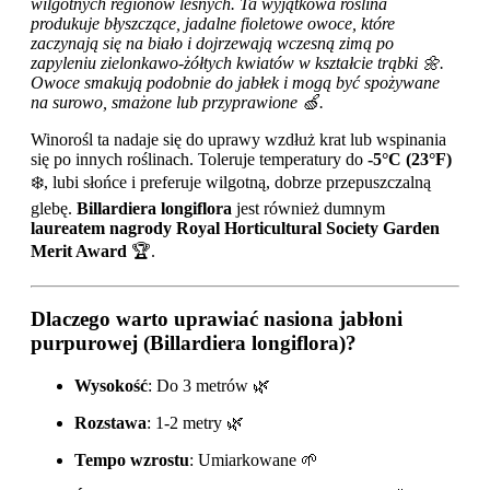
wilgotnych regionów leśnych. Ta wyjątkowa roślina
produkuje błyszczące, jadalne fioletowe owoce, które
zaczynają się na biało i dojrzewają wczesną zimą po
zapyleniu zielonkawo-żółtych kwiatów w kształcie trąbki 🌼.
Owoce smakują podobnie do jabłek i mogą być spożywane
na surowo, smażone lub przyprawione 🍏.
Winorośl ta nadaje się do uprawy wzdłuż krat lub wspinania
się po innych roślinach. Toleruje temperatury do
-5°C (23°F)
❄️, lubi słońce i preferuje wilgotną, dobrze przepuszczalną
glebę.
Billardiera longiflora
jest również dumnym
laureatem nagrody Royal Horticultural Society Garden
Merit Award
🏆.
Dlaczego warto uprawiać nasiona jabłoni
purpurowej (Billardiera longiflora)?
Wysokość
: Do 3 metrów 🌿
Rozstawa
: 1-2 metry 🌿
Tempo wzrostu
: Umiarkowane 🌱