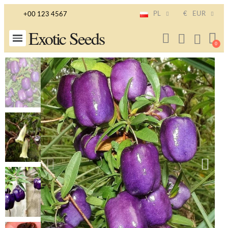
PL
€
EUR
+00 123 4567
Exotic Seeds