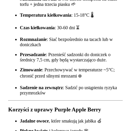
torfu + jedna trzecia piasku 🌱
Temperatura kiełkowania
: 15-18°C 🌡️
Czas kiełkowania
: 30-60 dni ⏳
Rozmnażanie
: Siać bezpośrednio na tacach lub w
doniczkach
Przesadzanie
: Przenieść sadzonki do doniczek o
średnicy 7,5 cm, gdy będą wystarczająco duże.
Zimowanie
: Przechowywać w temperaturze ~5°C;
chronić przed silnymi mrozami ❄️
Sadzenie na zewnątrz
: Sadzić po ustąpieniu ryzyka
przymrozków
Korzyści z uprawy Purple Apple Berry
Jadalne owoce
, które smakują jak jabłka 🍏
Piękne kwiaty
i kolorowe jagody 🌸