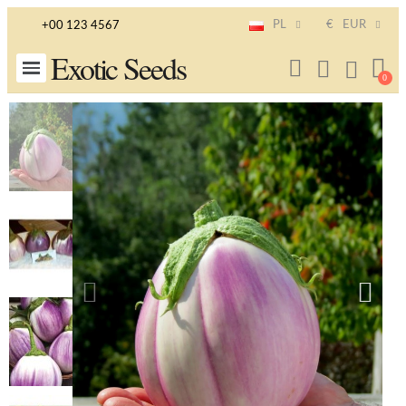
PL
€
EUR
+00 123 4567
Exotic Seeds