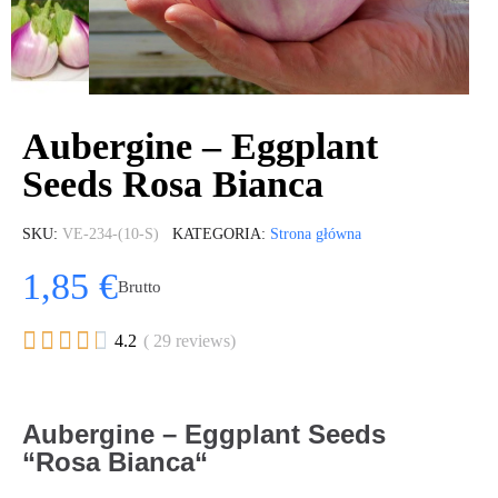
Aubergine – Eggplant
Seeds Rosa Bianca
SKU
VE-234-(10-S)
KATEGORIA
Strona główna
1,85 €
Brutto





4.2
( 29 reviews)
Aubergine – Eggplant Seeds
“Rosa Bianca“