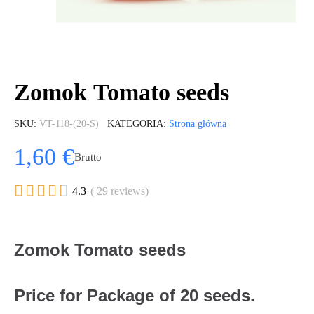
Zomok Tomato seeds
SKU
VT-118-(20-S)
KATEGORIA
Strona główna
1,60 €
Brutto





4.3
( 29 reviews)
Zomok Tomato seeds
Price for Package of 20 seeds.