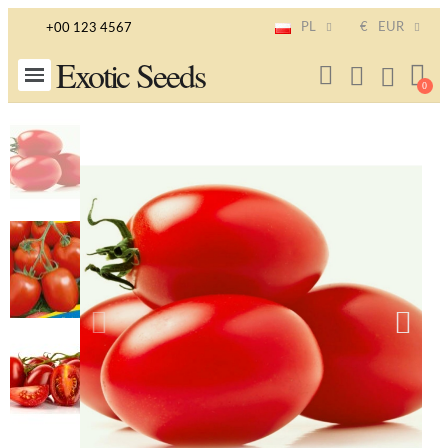
PL
€
EUR
+00 123 4567
Exotic Seeds