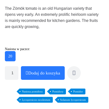
The Zömök tomato is an old Hungarian variety that
ripens very early. An extremely prolific heirloom variety
is mainly recommended for kitchen gardens. The fruits
are quickly growing,
Nasiona w paczce:
20
Dodaj do koszyka
Nasiona pomidora
Pomidory
Pomidor
Lycopersicon esculentum
Solanum lycopersicum