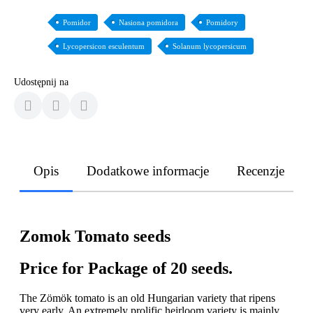
Pomidor
Nasiona pomidora
Pomidory
Lycopersicon esculentum
Solanum lycopersicum
Udostępnij na
Opis
Dodatkowe informacje
Recenzje
Zomok Tomato seeds
Price for Package of 20 seeds.
The Zömök tomato is an old Hungarian variety that ripens
very early. An extremely prolific heirloom variety is mainly