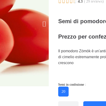





4.3
( 29 reviews)
Semi di pomodoro
Prezzo per confez
Il pomodoro Zömök è un'anti
di cimelio estremamente prolif
crescono
Semi in confezione :
20