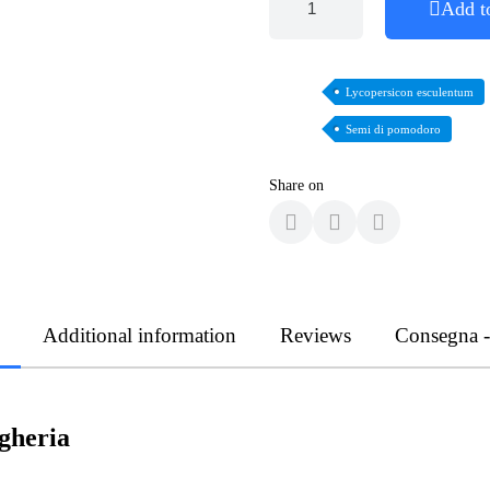
Add t
Lycopersicon esculentum
Semi di pomodoro
Share on
Additional information
Reviews
Consegna 
gheria