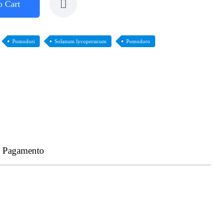
o Cart
Pomodori
Solanum lycopersicum
Pomodoro
- Pagamento