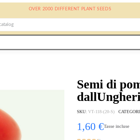
OVER 2000 DIFFERENT PLANT SEEDS
Semi di po
dallUngher
SKU
VT-118-(20-S)
CATEGOR
1,60 €
Tasse incluse