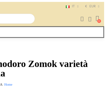
IT
€
EUR
modoro Zomok varietà
ia
IA
Home