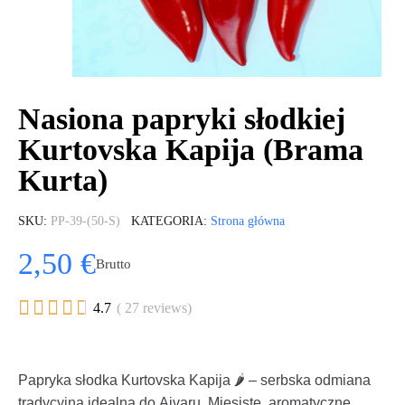
Nasiona papryki słodkiej
Kurtovska Kapija (Brama
Kurta)
SKU
PP-39-(50-S)
KATEGORIA
Strona główna
2,50 €
Brutto





4.7
( 27 reviews)
Papryka słodka Kurtovska Kapija 🌶️ – serbska odmiana
tradycyjna idealna do Ajvaru. Mięsiste, aromatyczne