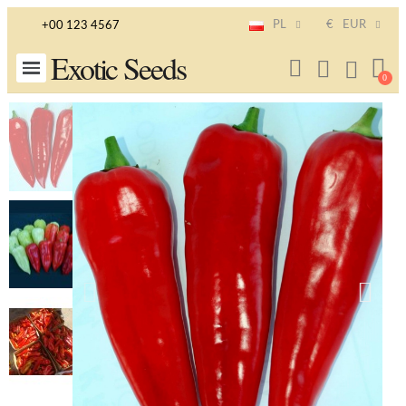
PL
€
EUR
+00 123 4567
Exotic Seeds