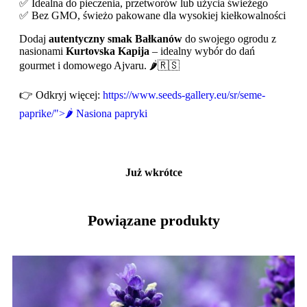
✅ Idealna do pieczenia, przetworów lub użycia świeżego
✅ Bez GMO, świeżo pakowane dla wysokiej kiełkowalności
Dodaj
autentyczny smak Bałkanów
do swojego ogrodu z
nasionami
Kurtovska Kapija
– idealny wybór do dań
gourmet i domowego Ajvaru. 🌶️🇷🇸
👉 Odkryj więcej:
https://www.seeds-gallery.eu/sr/seme-
paprike/">🌶️ Nasiona papryki
Już wkrótce
Powiązane produkty