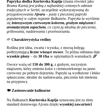
Papryka słodka Kurtovska Kapija
(znana również jako
Brama Kurta) jest jedną z najbardziej cenionych odmian
tradycyjnych w Serbii, szczególnie wykorzystywaną do
przygotowywania
Ajvaru
– pasty z pieczonej papryki
popularnej w całym regionie Bałkanów. Papryka ta wyróżnia
się
intensywnym czerwonym kolorem, grubym miąższem i
aromatycznym zapachem
, co czyni ją idealną do pieczenia,
grillowania, nadziewania i przetwarzania.
🌱
Charakterystyka rośliny
Roślina jest silna, zwarta i wysoka, z mocną łodygą
podtrzymującą
liczne wiszące owoce
. Ta późna odmiana daje
wysokie plony
– do
30 t/ha
w optymalnych warunkach. 🌾
Owoce ważą od
150 do 300 g
, z grubym, soczystym
miąższem, który zmienia kolor z ciemnozielonego na jasno
czerwony po pełnym dojrzeniu. Papryki są wydłużone i lekko
spłaszczone, idealne do nadziewania, pieczenia lub mielenia
na przyprawy.
🍽️
Zastosowanie kulinarne
Na Bałkanach
Kurtovska Kapija
uznawana jest za złoty
standard domowego Ajvaru dzięki
wysokiej zawartości