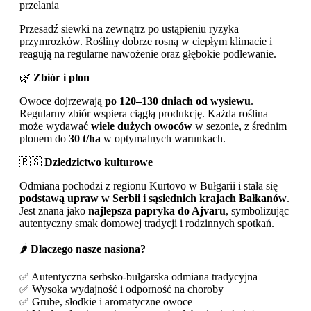
przelania
Przesadź siewki na zewnątrz po ustąpieniu ryzyka
przymrozków. Rośliny dobrze rosną w ciepłym klimacie i
reagują na regularne nawożenie oraz głębokie podlewanie.
🌿
Zbiór i plon
Owoce dojrzewają
po 120–130 dniach od wysiewu
.
Regularny zbiór wspiera ciągłą produkcję. Każda roślina
może wydawać
wiele dużych owoców
w sezonie, z średnim
plonem do
30 t/ha
w optymalnych warunkach.
🇷🇸
Dziedzictwo kulturowe
Odmiana pochodzi z regionu Kurtovo w Bułgarii i stała się
podstawą upraw w Serbii i sąsiednich krajach Bałkanów
.
Jest znana jako
najlepsza papryka do Ajvaru
, symbolizując
autentyczny smak domowej tradycji i rodzinnych spotkań.
🌶️
Dlaczego nasze nasiona?
✅ Autentyczna serbsko-bułgarska odmiana tradycyjna
✅ Wysoka wydajność i odporność na choroby
✅ Grube, słodkie i aromatyczne owoce