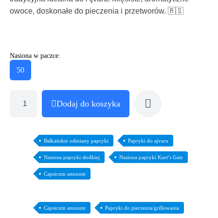
owoce, doskonałe do pieczenia i przetworów. 🇷🇸
Nasiona w paczce:
50
Dodaj do koszyka
Bałkańskie odmiany papryki
Papryki do ajvaru
Nasiona papryki słodkiej
Nasiona papryki Kurt’s Gate
Capsicum annuum
Capsicum annuum
Papryki do pieczenia/grillowania