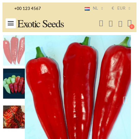
NL
€
EUR
+00 123 4567
Exotic Seeds