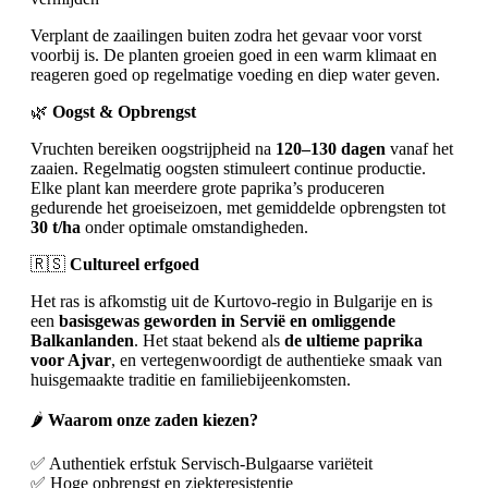
Verplant de zaailingen buiten zodra het gevaar voor vorst
voorbij is. De planten groeien goed in een warm klimaat en
reageren goed op regelmatige voeding en diep water geven.
🌿
Oogst & Opbrengst
Vruchten bereiken oogstrijpheid na
120–130 dagen
vanaf het
zaaien. Regelmatig oogsten stimuleert continue productie.
Elke plant kan meerdere grote paprika’s produceren
gedurende het groeiseizoen, met gemiddelde opbrengsten tot
30 t/ha
onder optimale omstandigheden.
🇷🇸
Cultureel erfgoed
Het ras is afkomstig uit de Kurtovo-regio in Bulgarije en is
een
basisgewas geworden in Servië en omliggende
Balkanlanden
. Het staat bekend als
de ultieme paprika
voor Ajvar
, en vertegenwoordigt de authentieke smaak van
huisgemaakte traditie en familiebijeenkomsten.
🌶️
Waarom onze zaden kiezen?
✅ Authentiek erfstuk Servisch-Bulgaarse variëteit
✅ Hoge opbrengst en ziekteresistentie