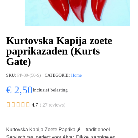
Kurtovska Kapija zoete
paprikazaden (Kurts
Gate)
SKU
PP-39-(50-S)
CATEGORIE
Home
€ 2,50
Inclusief belasting





4.7
( 27 reviews)
Kurtovska Kapija Zoete Paprika 🌶️ – traditioneel
Servisch ras, perfect voor Ajvar. Dikke, sappige en