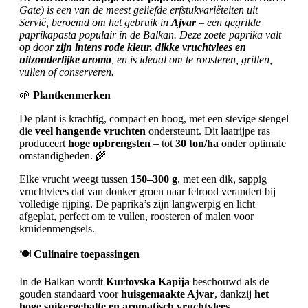
Gate) is een van de meest geliefde erfstukvariëteiten uit
Servië, beroemd om het gebruik in
Ajvar
– een gegrilde
paprikapasta populair in de Balkan. Deze zoete paprika valt
op door
zijn intens rode kleur, dikke vruchtvlees en
uitzonderlijke aroma
, en is ideaal om te roosteren, grillen,
vullen of conserveren.
🌱
Plantkenmerken
De plant is krachtig, compact en hoog, met een stevige stengel
die
veel hangende vruchten
ondersteunt. Dit laatrijpe ras
produceert
hoge opbrengsten
– tot
30 ton/ha
onder optimale
omstandigheden. 🌾
Elke vrucht weegt tussen
150–300 g
, met een dik, sappig
vruchtvlees dat van donker groen naar felrood verandert bij
volledige rijping. De paprika’s zijn langwerpig en licht
afgeplat, perfect om te vullen, roosteren of malen voor
kruidenmengsels.
🍽️
Culinaire toepassingen
In de Balkan wordt
Kurtovska Kapija
beschouwd als de
gouden standaard voor
huisgemaakte Ajvar
, dankzij
het
hoge suikergehalte en aromatisch vruchtvlees
.