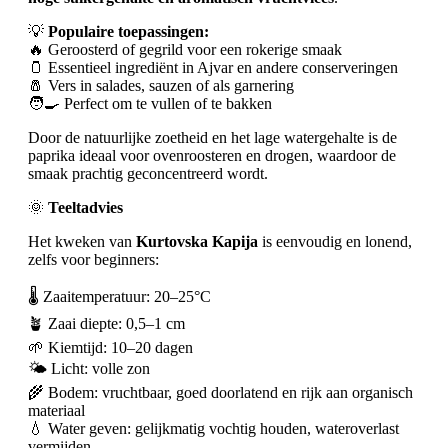
💡
Populaire toepassingen:
🔥 Geroosterd of gegrild voor een rokerige smaak
🫙 Essentieel ingrediënt in Ajvar en andere conserveringen
🧂 Vers in salades, sauzen of als garnering
🧑‍🍳 Perfect om te vullen of te bakken
Door de natuurlijke zoetheid en het lage watergehalte is de
paprika ideaal voor ovenroosteren en drogen, waardoor de
smaak prachtig geconcentreerd wordt.
🌞
Teeltadvies
Het kweken van
Kurtovska Kapija
is eenvoudig en lonend,
zelfs voor beginners:
🌡️ Zaaitemperatuur: 20–25°C
🪴 Zaai diepte: 0,5–1 cm
🌱 Kiemtijd: 10–20 dagen
🌤️ Licht: volle zon
🌾 Bodem: vruchtbaar, goed doorlatend en rijk aan organisch
materiaal
💧 Water geven: gelijkmatig vochtig houden, wateroverlast
vermijden