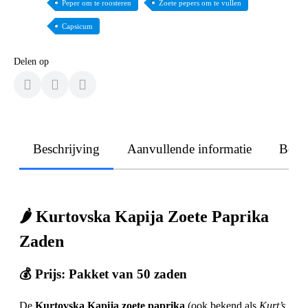
Peper om te roosteren
Zoete pepers om te vullen
Capsicum
Delen op
Beschrijving
Aanvullende informatie
Beoo
🌶️ Kurtovska Kapija Zoete Paprika
Zaden
💰 Prijs:
Pakket van 50 zaden
De
Kurtovska Kapija zoete paprika
(ook bekend als
Kurt’s