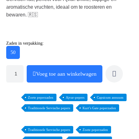
aromatische vruchten, ideaal om te roosteren en
bewaren. 🇷🇸
Zaden in verpakking:
50
Voeg toe aan winkelwagen
Zoete peperzaden
Ajvar-pepers
Capsicum annuum
Traditionele Servische pepers
Kurt’s Gate peperzaden
Traditionele Servische pepers
Zoete peperzaden