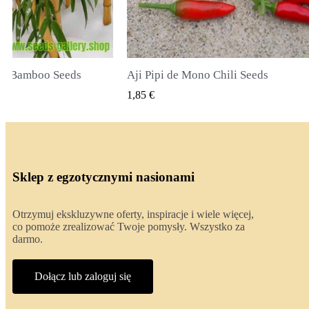
ili Seeds
True Lavender Seeds
I PODGLĄD
SZYBKI PODGLĄD
2,00 €
Sklep z egzotycznymi nasionami
Otrzymuj ekskluzywne oferty, inspiracje i wiele więcej,
co pomoże zrealizować Twoje pomysły. Wszystko za
darmo.
Dołącz lub zaloguj się