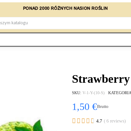
PONAD 2000 RÓŻNYCH NASION ROŚLIN
Strawberry
SKU
V-1-Y-(10-S)
KATEGORI
1,50 €
Brutto





4.7
( 6 reviews)