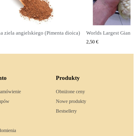
Worlds Largest Giant Corn Seeds Cuzco - Cusco
SZYBKI PODGLĄD
SZYBKI
€
2,40 €
nto
Produkty
zamówienie
Obniżone ceny
kupów
Nowe produkty
Bestsellery
domienia