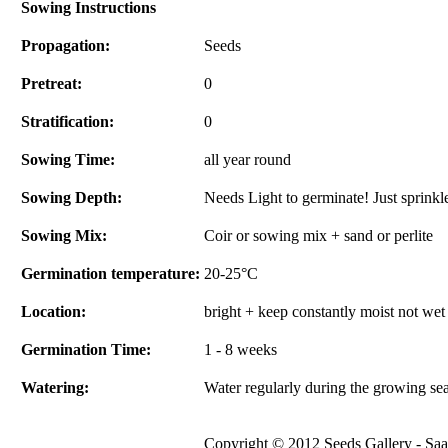
Sowing Instructions
Propagation:
Seeds
Pretreat:
0
Stratification:
0
Sowing Time:
all year round
Sowing Depth:
Needs Light to germinate! Just sprinkle
Sowing Mix:
Coir or sowing mix + sand or perlite
Germination temperature:
20-25°C
Location:
bright + keep constantly moist not wet
Germination Time:
1 - 8 weeks
Watering:
Water regularly during the growing se
Copyright © 2012 Seeds Gallery - Saat