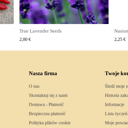
Nasiona ziela angielskiego (Pimenta dioica)
SZYBKI PODGLĄD
2,25 €
2,50 
Nasza firma
Twoje ko
O nas
Śledź moje 
Skontaktuj się z nami
Historia za
Dostawa - Płatność
Informacje
Bezpieczna płatność
Lista życzeń
Polityka plików cookie
Moje powia