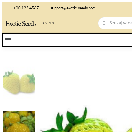
+00 123 4567
support@exotic-seeds.com
Exotic Seeds
SHOP