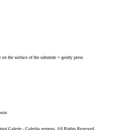
 on the surface of the substrate + gently press
ason
gut Galerie - Galerija semena. All Rights Reserved.