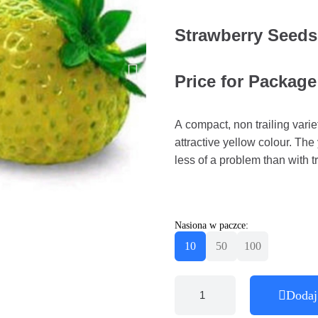
Strawberry Seed
Price for Package 
A compact, non trailing variet
attractive yellow colour. The
less of a problem than with t
Nasiona w paczce:
10
50
100
Dodaj