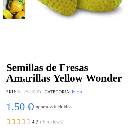
Semillas de Fresas
Amarillas Yellow Wonder
SKU
V-1-Y-(10-S)
CATEGORÍA
Inicio
1,50 €
Impuestos incluidos





4.7
( 6 reviews)