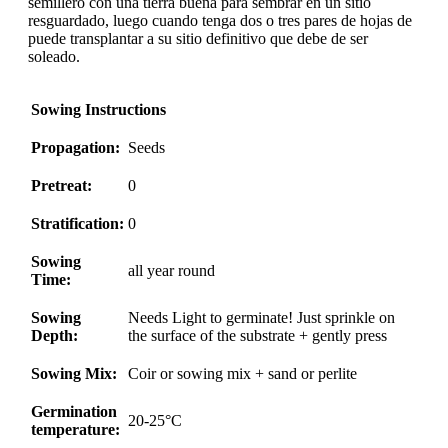
semillero con una tierra buena para sembrar en un sitio
resguardado, luego cuando tenga dos o tres pares de hojas de
puede transplantar a su sitio definitivo que debe de ser
soleado.
Sowing Instructions
Propagation:
Seeds
Pretreat:
0
Stratification:
0
Sowing
all year round
Time:
Sowing
Needs Light to germinate! Just sprinkle on
Depth:
the surface of the substrate + gently press
Sowing Mix:
Coir or sowing mix + sand or perlite
Germination
20-25°C
temperature: