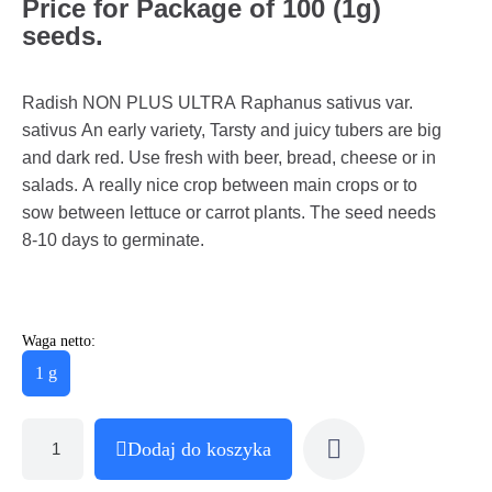
Price for Package of 100 (1g)
seeds.
Radish NON PLUS ULTRA Raphanus sativus var.
sativus An early variety, Tarsty and juicy tubers are big
and dark red. Use fresh with beer, bread, cheese or in
salads. A really nice crop between main crops or to
sow between lettuce or carrot plants. The seed needs
8-10 days to germinate.
Waga netto:
1 g
Dodaj do koszyka