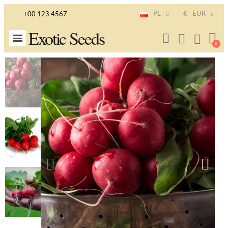
PL
€
EUR
+00 123 4567
Exotic Seeds