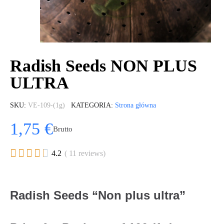
Radish Seeds NON PLUS
ULTRA
SKU
VE-109-(1g)
KATEGORIA
Strona główna
1,75 €
Brutto





4.2
( 11 reviews)
Radish Seeds “Non plus ultra”