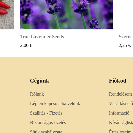
Szerecsendióbors Magvak (Pimenta dioica)
GYORSNÉZET
2,25 €
2,50 €
Cégünk
Fiókod
Rólunk
Rendelésem
Lépjen kapcsolatba velünk
Vásárlási e
Szállítás - Fizetés
Információ
Biztonságos fizetés
Kívánságlist
Sütik szabályzata
Értesítéseim