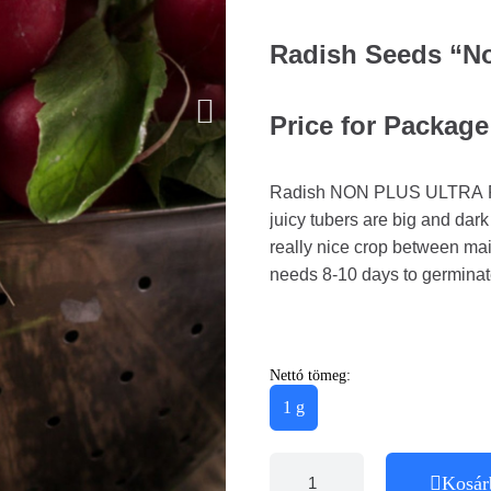
Radish Seeds “No
Price for Package
Radish NON PLUS ULTRA Raph
juicy tubers are big and dark
really nice crop between mai
needs 8-10 days to germinat
Nettó tömeg:
1 g
Kosár