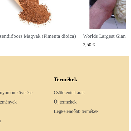
Worlds Largest Giant Corn Magvak Cuzco - Cusco
Óriás napraforgó mago
GYORSNÉZET
GYORS
2,40 €
Termékek
 nyomon követése
Csökkentett árak
lőzmények
Új termékek
Legkelendőbb termékek
a