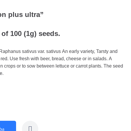
n plus ultra”
 of 100 (1g) seeds.
anus sativus var. sativus An early variety, Tarsty and
 red. Use fresh with beer, bread, cheese or in salads. A
n crops or to sow between lettuce or carrot plants. The seed
e.
ba