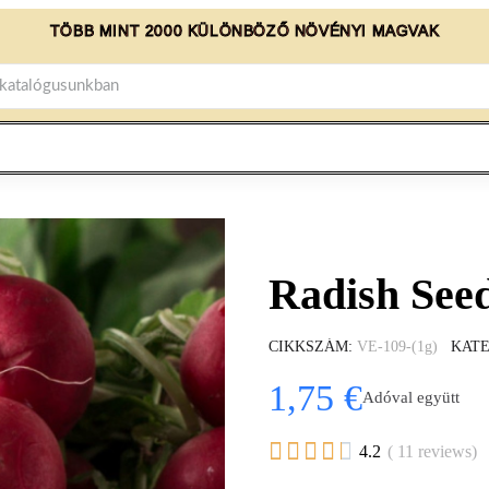
TÖBB MINT 2000 KÜLÖNBÖZŐ NÖVÉNYI MAGVAK
Radish Se
CIKKSZÁM
VE-109-(1g)
KAT
1,75 €
Adóval együtt





4.2
( 11 reviews)