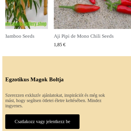
li Seeds
True Lavender Seeds
SNÉZET
GYORSNÉZET
2,00 €
Egzotikus Magok Boltja
Szerezzen exkluzív ajánlatokat, inspirációt és még sok
mást, hogy segítsen ötletei életre keltésében. Mindez
ingyenes.
Csatlakozz vagy jelentkezz be