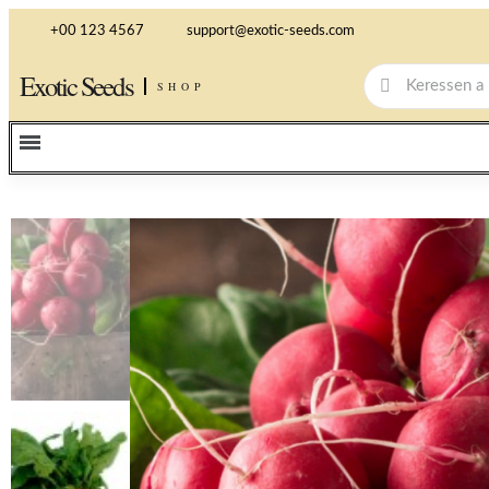
+00 123 4567
support@exotic-seeds.com
Exotic Seeds
SHOP