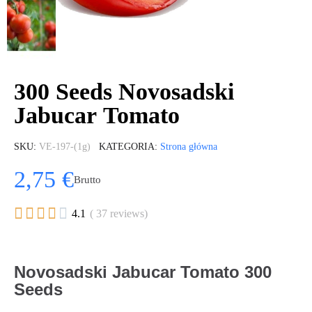
300 Seeds Novosadski
Jabucar Tomato
SKU
VE-197-(1g)
KATEGORIA
Strona główna
2,75 €
Brutto





4.1
( 37 reviews)
Novosadski Jabucar Tomato 300
Seeds