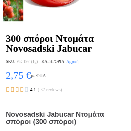
300 σπόροι Ντομάτα
Novosadski Jabucar
SKU
VE-197-(1g)
ΚΑΤΗΓΟΡΊΑ
Αρχική
2,75 €
με ΦΠΑ





4.1
( 37 reviews)
Novosadski Jabucar Ντομάτα
σπόροι (300 σπόροι)