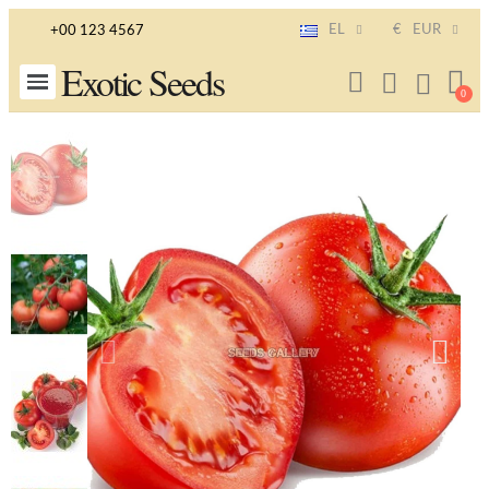
EL
€
EUR
+00 123 4567
Exotic Seeds