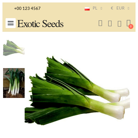
PL
€
EUR
+00 123 4567
Exotic Seeds