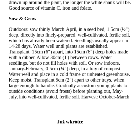
drawn up around the plant, the longer the white shank will be.
Good source of vitamin C, iron and folate.
Sow & Grow
Outdoors: sow thinly March-April, in a seed bed, 1.5cm (½")
deep, directly into finely-prepared, well-cultivated, fertile soil,
which has already been watered. Seedlings usually appear in
14-28 days. Water well until plants are established.
Transplant, 15cm (6") apart, into 15cm (6") deep holes made
with a dibber. Allow 30cm (1') between rows. Water
seedlings, but do not fill holes with soil. Or sow indoors,
January-February, 0.5cm (¼") deep, in a tray of compost.
Water well and place in a cold frame or unheated greenhouse.
Keep moist. Transplant 5cm (2") apart to other trays, when
large enough to handle. Gradually accustom young plants to
outside conditions (avoid frosts) before planting out, May-
July, into well-cultivated, fertile soil. Harvest: October-March.
Już wkrótce