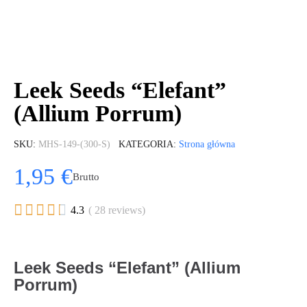
Leek Seeds “Elefant”
(Allium Porrum)
SKU
MHS-149-(300-S)
KATEGORIA
Strona główna
1,95 €
Brutto





4.3
( 28 reviews)
Leek Seeds “Elefant” (Allium
Porrum)