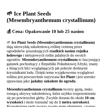
🌱 Ice Plant Seeds
(Mesembryanthemum crystallinum)
💰 Cena: Opakowanie 10 lub 25 nasion
🌱
Ice Plant Seeds (Mesembryanthemum crystallinum)
dają niezwykłą sukulentową roślinę cenioną przez
ogrodników poszukujących
rzadkich nasion rojnika
lodowego
i nietypowych roślin jadalnych do swoich
ogrodów.
Mesembryanthemum crystallinum
to fascynujący
gatunek pochodzący z Republiki Południowej Afryki, znany
z lśniących liści wyglądających jak pokryte drobnymi
kryształkami lodu. Dzięki temu wyjątkowemu wyglądowi
roślina jest powszechnie nazywana
Ice Plant
i jest szeroko
uprawiana jako
jadalny sukulent do ogrodu
.
Mesembryanthemum crystallinum
tworzy gęstą, nisko
rosnącą okrywę sukulentową, która szybko rozprzestrzenia
się po powierzchni gleby. Zwykle dorasta do około
10 cm
wysokości
i może rozrastać się do
1 metra szerokości
.
Rozgałęzione pędy tworzą zwartą matę ulistnienia, czyniąc