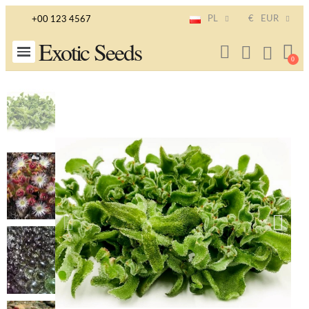
PL
€
EUR
+00 123 4567
Exotic Seeds