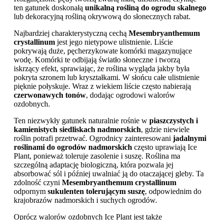
ten gatunek doskonałą
unikalną rośliną do ogrodu skalnego
lub dekoracyjną rośliną okrywową do słonecznych rabat.
Najbardziej charakterystyczną cechą
Mesembryanthemum
crystallinum
jest jego nietypowe ulistnienie. Liście
pokrywają duże, pęcherzykowate komórki magazynujące
wodę. Komórki te odbijają światło słoneczne i tworzą
iskrzący efekt, sprawiając, że roślina wygląda jakby była
pokryta szronem lub kryształkami. W słońcu całe ulistnienie
pięknie połyskuje. Wraz z wiekiem liście często nabierają
czerwonawych tonów
, dodając ogrodowi walorów
ozdobnych.
Ten niezwykły gatunek naturalnie rośnie w
piaszczystych i
kamienistych siedliskach nadmorskich
, gdzie niewiele
roślin potrafi przetrwać. Ogrodnicy zainteresowani
jadalnymi
roślinami do ogrodów nadmorskich
często uprawiają Ice
Plant, ponieważ toleruje zasolenie i suszę. Roślina ma
szczególną adaptację biologiczną, która pozwala jej
absorbować sól i później uwalniać ją do otaczającej gleby. Ta
zdolność czyni
Mesembryanthemum crystallinum
odpornym
sukulenten tolerującym suszę
, odpowiednim do
krajobrazów nadmorskich i suchych ogrodów.
Oprócz walorów ozdobnych Ice Plant jest także