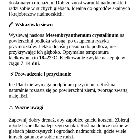
doskonałym drenażem. Dobrze znosi warunki nadmorskie i
radzi sobie w suchych glebach. Idealna do ogrodów skalnych
i krajobrazów nadmorskich.
🌾
Wskazówki siewu
Wysiewaj nasiona
Mesembryanthemum crystallinum
na
powierzchni podłoża wiosną, po ustąpieniu ryzyka
przymrozków. Lekko dociśnij nasiona do podłoża, nie
przykrywając ich głęboko. Optymalna temperatura
kiełkowania to
18–22°C
. Kiełkowanie zwykle następuje w
ciągu
7–14 dni
.
🌿
Prowadzenie i przycinanie
Ice Plant nie wymaga podpór ani przycinania. Roślina
naturalnie rozrasta się po powierzchni ziemi, tworząc zwartą
matę liści.
⚠️
Ważne uwagi
Zapewnij dobry drenaż, aby zapobiec gniciu korzeni. Zbieraj
młode liście dla najlepszego smaku. Roślina dobrze rośnie w
glebach piaszczystych i ogrodach nadmorskich, gdzie wiele
innych gatunków sobie nie radzi.