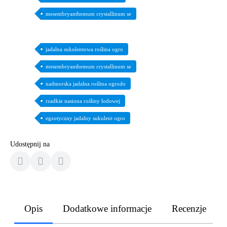
mesembryanthemum crystallinum se
jadalna sukulentowa roślina ogro
mesembryanthemum crystallinum se
nadmorska jadalna roślina ogrodo
rzadkie nasiona rośliny lodowej
egzotyczny jadalny sukulent ogro
Udostępnij na
Opis
Dodatkowe informacje
Recenzje