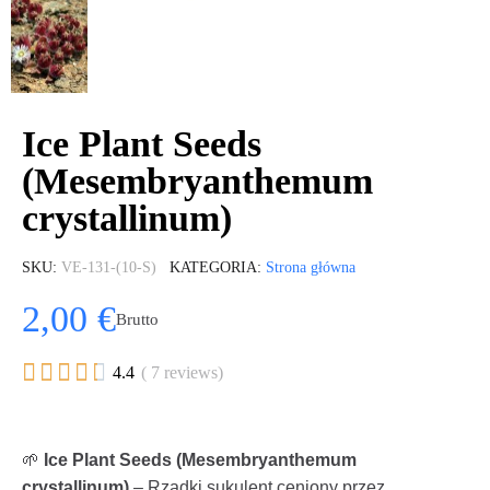
Ice Plant Seeds
(Mesembryanthemum
crystallinum)
SKU
VE-131-(10-S)
KATEGORIA
Strona główna
2,00 €
Brutto





4.4
( 7 reviews)
🌱
Ice Plant Seeds (Mesembryanthemum
crystallinum)
– Rzadki sukulent ceniony przez