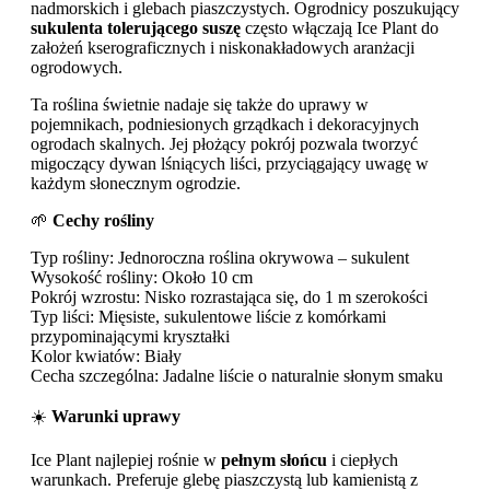
nadmorskich i glebach piaszczystych. Ogrodnicy poszukujący
sukulenta tolerującego suszę
często włączają Ice Plant do
założeń kserograficznych i niskonakładowych aranżacji
ogrodowych.
Ta roślina świetnie nadaje się także do uprawy w
pojemnikach, podniesionych grządkach i dekoracyjnych
ogrodach skalnych. Jej płożący pokrój pozwala tworzyć
migoczący dywan lśniących liści, przyciągający uwagę w
każdym słonecznym ogrodzie.
🌱
Cechy rośliny
Typ rośliny: Jednoroczna roślina okrywowa – sukulent
Wysokość rośliny: Około 10 cm
Pokrój wzrostu: Nisko rozrastająca się, do 1 m szerokości
Typ liści: Mięsiste, sukulentowe liście z komórkami
przypominającymi kryształki
Kolor kwiatów: Biały
Cecha szczególna: Jadalne liście o naturalnie słonym smaku
☀️
Warunki uprawy
Ice Plant najlepiej rośnie w
pełnym słońcu
i ciepłych
warunkach. Preferuje glebę piaszczystą lub kamienistą z