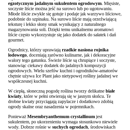
egzotycznym jadalnym sukulentem ogrodowym
. Mięsiste,
soczyste liście można jeść na surowo lub po ugotowaniu.
Młode liście zwykle się gotuje i podaje jak warzywo liściowe,
podobnie do szpinaku. Na surowo liście mają orzeźwiającą
teksturę i lekko słony smak wynikający z naturalnego
magazynowania soli. Dzięki temu unikalnemu aromatowi
liście często wykorzystuje się jako dodatek do sałatek i dań
gourmet.
Ogrodnicy, którzy uprawiają
rzadkie nasiona rojnika
lodowego
, doceniają zarówno kulinarne, jak i dekoracyjne
walory tego gatunku. Świeże liście są chrupiące i soczyste,
stanowiąc ciekawy dodatek do jadalnych kompozycji
ogrodowych. Wielu szefów kuchni i ogrodników-amatorów
chętnie używa Ice Plant jako nietypowej rośliny jadalnej we
współczesnej kuchni.
W ciepłą, słoneczną pogodę roślina tworzy delikatne
białe
kwiaty
, które w pełni otwierają się w jasnym słońcu. Te
drobne kwiaty przyciągają zapylacze i dodatkowo zdobią
ogrody skalne oraz nasadzenia w pojemnikach.
Ponieważ
Mesembryanthemum crystallinum
jest
sukulentem, po ukorzenieniu wymaga stosunkowo niewiele
wody. Dobrze rośnie w
suchych ogrodach
, środowiskach