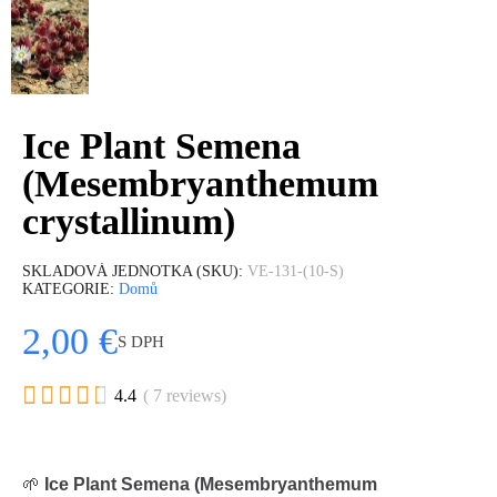
Ice Plant Semena
(Mesembryanthemum
crystallinum)
SKLADOVÁ JEDNOTKA (SKU)
VE-131-(10-S)
KATEGORIE
Domů
2,00 €
S DPH





4.4
( 7 reviews)
🌱
Ice Plant Semena (Mesembryanthemum