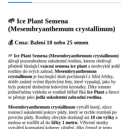
🌱 Ice Plant Semena
(Mesembryanthemum crystallinum)
💰 Cena: Balení 10 nebo 25 semen
🌱
Ice Plant Semena (Mesembryanthemum crystallinum)
dávají pozoruhodnou sukulentní rostlinu, kterou obdivují
pěstitelé hledající
vzácná semena ice plant
a neobvyklé jedlé
rostliny do svých zahrad.
Mesembryanthemum
crystallinum
je fascinující druh pocházející z Jižní Afriky,
dobře známý svými třpytivými listy, které vypadají, jako by
byly pokryté drobnými ledovými krystalky. Díky tomuto
jedinečnému vzhledu se rostlině běžně říká
Ice Plant
a široce
se pěstuje jako
jedlá sukulentní zahradní rostlina
.
Mesembryanthemum crystallinum
vytváří hustý, nízce
rostoucí sukulentní pokryv půdy, který se rychle rozrůstá po
povrchu půdy. Rostliny obvykle dorůstají asi
10 cm výšky
a
mohou se rozšířit až do
šířky 1 metru
. Větvené stonky
vytvářejí kompaktní koberec olistění, díky čemuž je tento