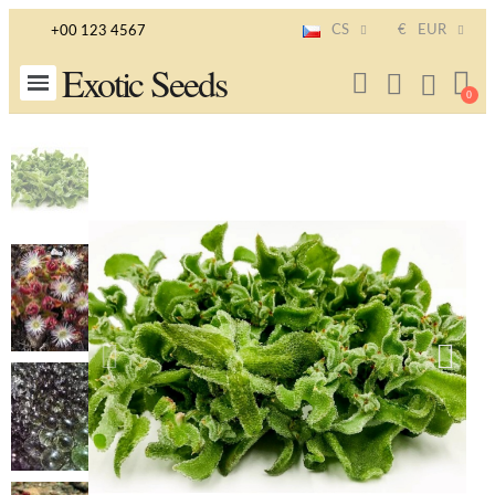
CS
€
EUR
+00 123 4567
Exotic Seeds