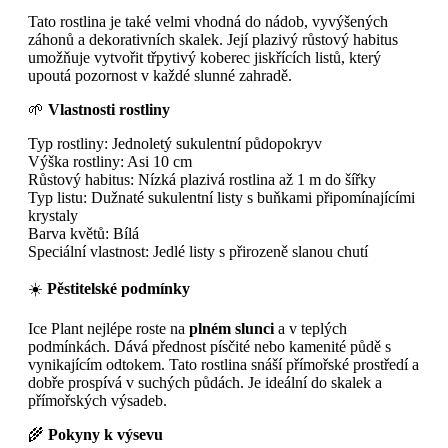
Tato rostlina je také velmi vhodná do nádob, vyvýšených
záhonů a dekorativních skalek. Její plazivý růstový habitus
umožňuje vytvořit třpytivý koberec jiskřících listů, který
upoutá pozornost v každé slunné zahradě.
🌱
Vlastnosti rostliny
Typ rostliny: Jednoletý sukulentní půdopokryv
Výška rostliny: Asi 10 cm
Růstový habitus: Nízká plazivá rostlina až 1 m do šířky
Typ listu: Dužnaté sukulentní listy s buňkami připomínajícími
krystaly
Barva květů: Bílá
Speciální vlastnost: Jedlé listy s přirozeně slanou chutí
☀️
Pěstitelské podmínky
Ice Plant nejlépe roste na
plném slunci
a v teplých
podmínkách. Dává přednost písčité nebo kamenité půdě s
vynikajícím odtokem. Tato rostlina snáší přímořské prostředí a
dobře prospívá v suchých půdách. Je ideální do skalek a
přímořských výsadeb.
🌾
Pokyny k výsevu