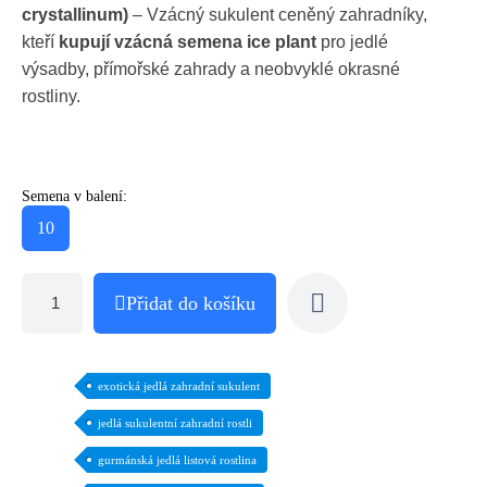
crystallinum)
– Vzácný sukulent ceněný zahradníky,
kteří
kupují vzácná semena ice plant
pro jedlé
výsadby, přímořské zahrady a neobvyklé okrasné
rostliny.
Semena v balení:
10
Přidat do košíku
exotická jedlá zahradní sukulent
jedlá sukulentní zahradní rostli
gurmánská jedlá listová rostlina