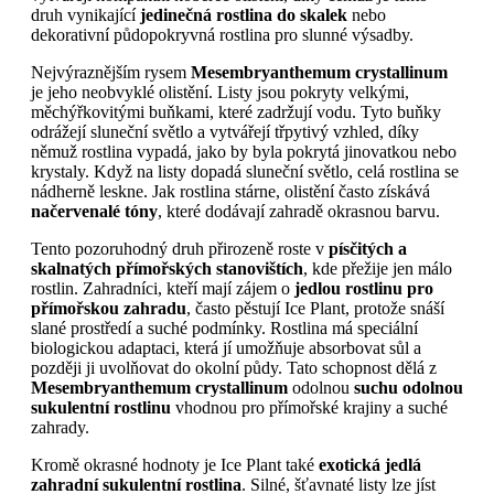
druh vynikající
jedinečná rostlina do skalek
nebo
dekorativní půdopokryvná rostlina pro slunné výsadby.
Nejvýraznějším rysem
Mesembryanthemum crystallinum
je jeho neobvyklé olistění. Listy jsou pokryty velkými,
měchýřkovitými buňkami, které zadržují vodu. Tyto buňky
odrážejí sluneční světlo a vytvářejí třpytivý vzhled, díky
němuž rostlina vypadá, jako by byla pokrytá jinovatkou nebo
krystaly. Když na listy dopadá sluneční světlo, celá rostlina se
nádherně leskne. Jak rostlina stárne, olistění často získává
načervenalé tóny
, které dodávají zahradě okrasnou barvu.
Tento pozoruhodný druh přirozeně roste v
písčitých a
skalnatých přímořských stanovištích
, kde přežije jen málo
rostlin. Zahradníci, kteří mají zájem o
jedlou rostlinu pro
přímořskou zahradu
, často pěstují Ice Plant, protože snáší
slané prostředí a suché podmínky. Rostlina má speciální
biologickou adaptaci, která jí umožňuje absorbovat sůl a
později ji uvolňovat do okolní půdy. Tato schopnost dělá z
Mesembryanthemum crystallinum
odolnou
suchu odolnou
sukulentní rostlinu
vhodnou pro přímořské krajiny a suché
zahrady.
Kromě okrasné hodnoty je Ice Plant také
exotická jedlá
zahradní sukulentní rostlina
. Silné, šťavnaté listy lze jíst