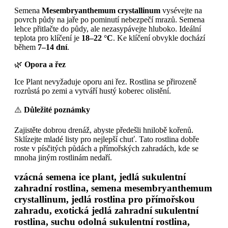
Semena
Mesembryanthemum crystallinum
vysévejte na
povrch půdy na jaře po pominutí nebezpečí mrazů. Semena
lehce přitlačte do půdy, ale nezasypávejte hluboko. Ideální
teplota pro klíčení je
18–22 °C
. Ke klíčení obvykle dochází
během
7–14 dní
.
🌿
Opora a řez
Ice Plant nevyžaduje oporu ani řez. Rostlina se přirozeně
rozrůstá po zemi a vytváří hustý koberec olistění.
⚠️
Důležité poznámky
Zajistěte dobrou drenáž, abyste předešli hnilobě kořenů.
Sklízejte mladé listy pro nejlepší chuť. Tato rostlina dobře
roste v písčitých půdách a přímořských zahradách, kde se
mnoha jiným rostlinám nedaří.
vzácná semena ice plant, jedlá sukulentní
zahradní rostlina, semena mesembryanthemum
crystallinum, jedlá rostlina pro přímořskou
zahradu, exotická jedlá zahradní sukulentní
rostlina, suchu odolná sukulentní rostlina,