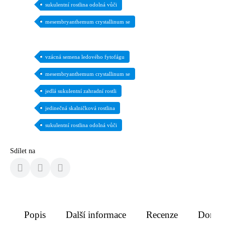
sukulentní rostlina odolná vůči
mesembryanthemum crystallinum se
vzácná semena ledového fytofágu
mesembryanthemum crystallinum se
jedlá sukulentní zahradní rostli
jedinečná skalničková rostlina
sukulentní rostlina odolná vůči
Sdílet na
Popis
Další informace
Recenze
Doruče