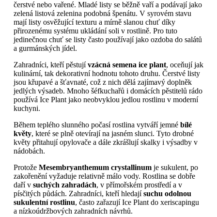
čerstvé nebo vařené. Mladé listy se běžně vaří a podávají jako
zelená listová zelenina podobná špenátu. V syrovém stavu
mají listy osvěžující texturu a mírně slanou chuť díky
přirozenému systému ukládání soli v rostlině. Pro tuto
jedinečnou chuť se listy často používají jako ozdoba do salátů
a gurmánských jídel.
Zahradníci, kteří pěstují
vzácná semena ice plant
, oceňují jak
kulinární, tak dekorativní hodnotu tohoto druhu. Čerstvé listy
jsou křupavé a šťavnaté, což z nich dělá zajímavý doplněk
jedlých výsadeb. Mnoho šéfkuchařů i domácích pěstitelů rádo
používá Ice Plant jako neobvyklou jedlou rostlinu v moderní
kuchyni.
Během teplého slunného počasí rostlina vytváří jemné
bílé
květy
, které se plně otevírají na jasném slunci. Tyto drobné
květy přitahují opylovače a dále zkrášlují skalky i výsadby v
nádobách.
Protože
Mesembryanthemum crystallinum
je sukulent, po
zakořenění vyžaduje relativně málo vody. Rostlina se dobře
daří v
suchých zahradách
, v přímořském prostředí a v
písčitých půdách. Zahradníci, kteří hledají
suchu odolnou
sukulentní rostlinu
, často zařazují Ice Plant do xeriscapingu
a nízkoúdržbových zahradních návrhů.