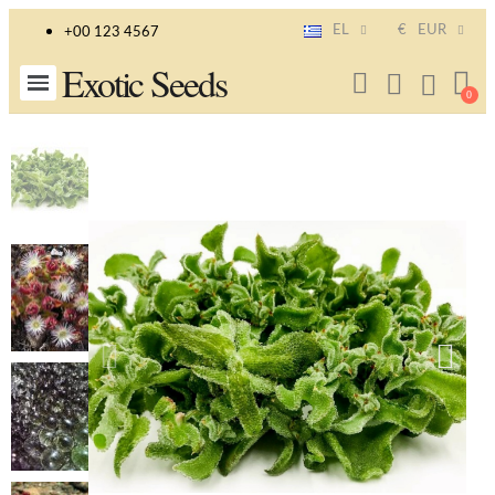
EL
€
EUR
+00 123 4567
Exotic Seeds