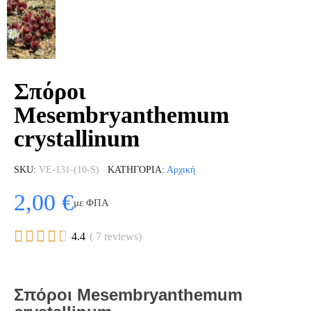
Σπόροι
Mesembryanthemum
crystallinum
SKU
VE-131-(10-S)
ΚΑΤΗΓΟΡΊΑ
Αρχική
2,00 €
με ΦΠΑ





4.4
( 7 reviews)
Σπόροι Mesembryanthemum